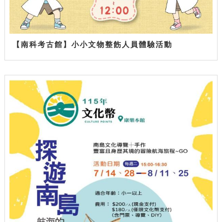
【南科考古館】小小文物整飭人員體驗活動