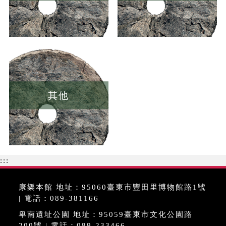
其他
:::
康樂本館 地址：95060臺東市豐田里博物館路1號
| 電話：089-381166
卑南遺址公園 地址：95059臺東市文化公園路
200號 | 電話：089-233466