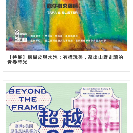
【特展】構樹皮與水泡：有構玩美，敲出山野走讀的
青春時光