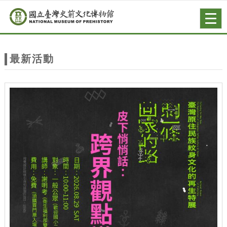
跳到主要內容
網站導覽
Togg
navig
網
站
最新活動
主
題