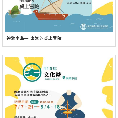
神遊南島— 出海的桌上冒險