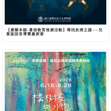
【康樂本館-暑假教育推廣活動】尋找炊煙之謎──兒
童版語音導覽趣探索