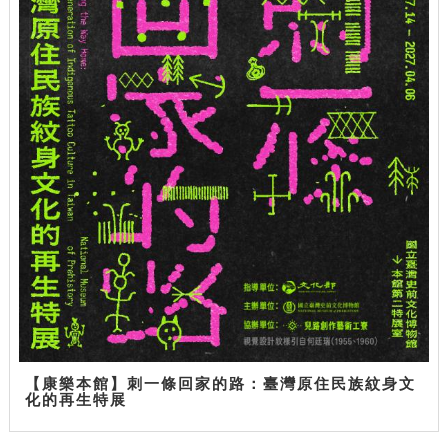
【康樂本館】刺一條回家的路：臺灣原住民族紋身文
化的再生特展