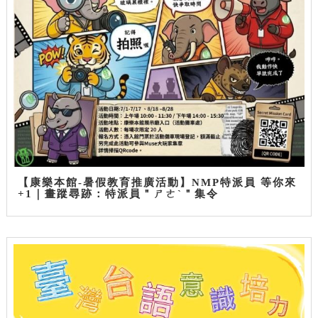
【康樂本館-暑假教育推廣活動】NMP特派員 等你來
+1｜畫蹤尋跡：特派員＂ㄕㄜˋ＂集令