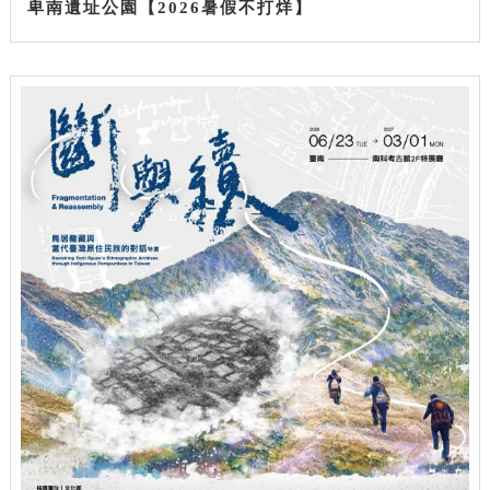
卑南遺址公園【2026暑假不打烊】