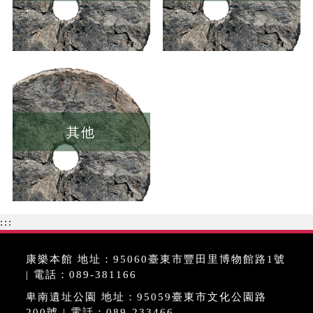
其他
:::
康樂本館 地址：95060臺東市豐田里博物館路1號
| 電話：089-381166
卑南遺址公園 地址：95059臺東市文化公園路
200號 | 電話：089-233466