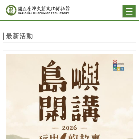
跳到主要內容
網站導覽
Togg
navig
網
站
最新活動
主
題