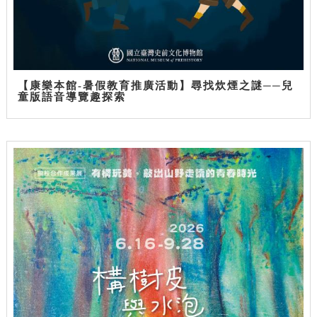
【康樂本館-暑假教育推廣活動】尋找炊煙之謎──兒
童版語音導覽趣探索