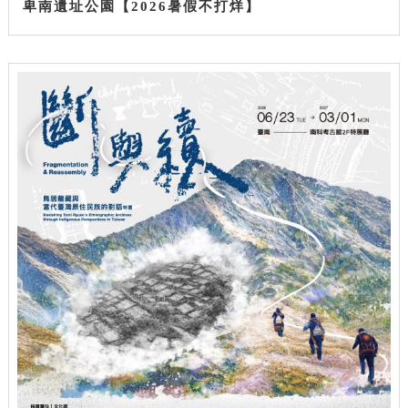
卑南遺址公園【2026暑假不打烊】