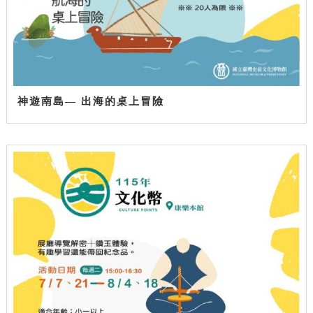
神遊南島— 出海的桌上冒險