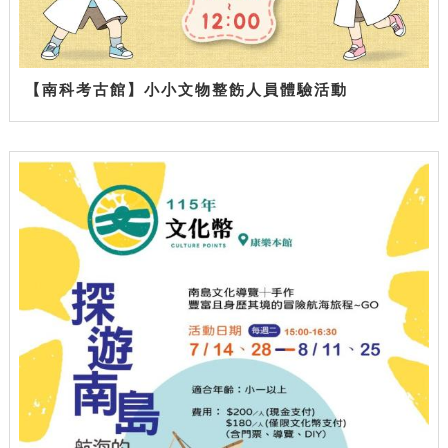
【南科考古館】小小文物整飭人員體驗活動