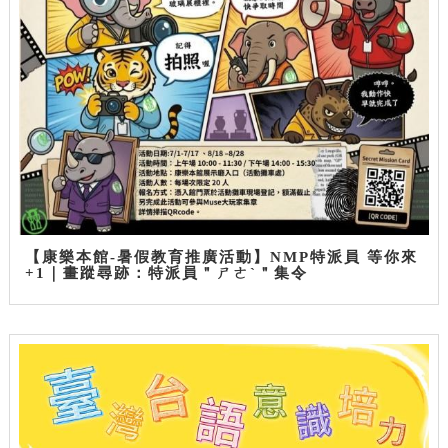
【康樂本館-暑假教育推廣活動】NMP特派員 等你來
+1｜畫蹤尋跡：特派員＂ㄕㄜˋ＂集令