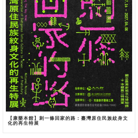
【康樂本館】刺一條回家的路：臺灣原住民族紋身文
化的再生特展