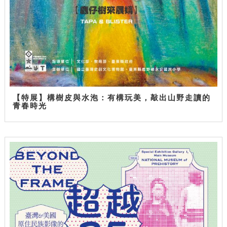
【特展】構樹皮與水泡：有構玩美，敲出山野走讀的
青春時光