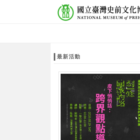
跳到主要內容
網站導覽
網
站
最新活動
主
題