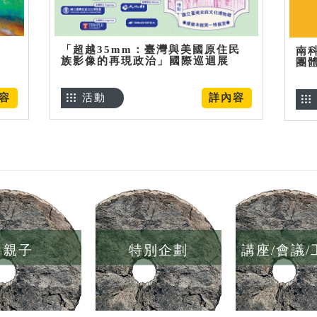
「超越35mm：臺灣與美國原住民
南
族影像的再現政治」國際巡迴展
團
容
活動
詳內容
親子
特別企劃
講座/會議