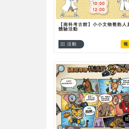
【南科考古館】小小文物整飭人
體驗活動
活動
報