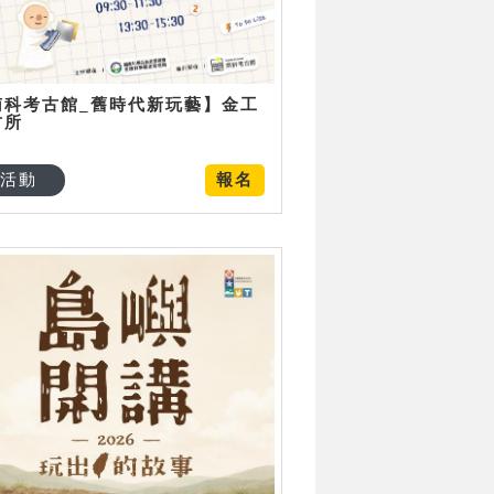
南科考古館_舊時代新玩藝】金工
古所
活動
報名