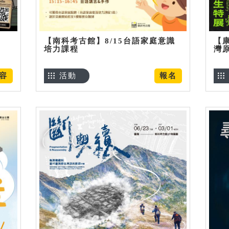
【南科考古館】8/15台語家庭意識
【
培力課程
灣
容
活動
報名