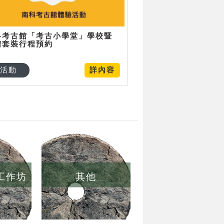
科考古館「考古小學堂」學校暨
體套裝行程預約
活動
詳內容
/工作坊
其他