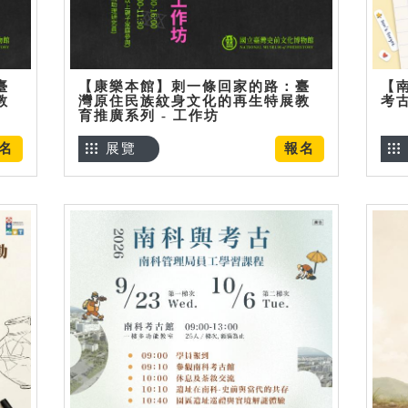
臺
【康樂本館】刺一條回家的路：臺
【
教
灣原住民族紋身文化的再生特展教
考
育推廣系列 - 工作坊
名
展覽
報名