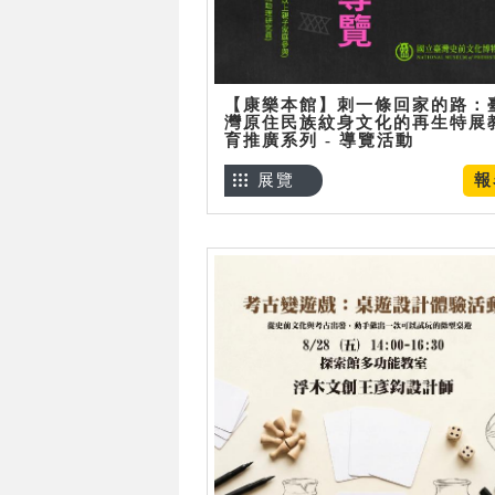
【康樂本館】刺一條回家的路：
灣原住民族紋身文化的再生特展
育推廣系列 - 導覽活動
展覽
報