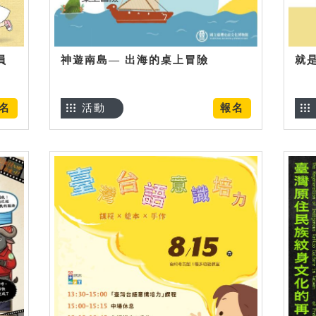
員
神遊南島— 出海的桌上冒險
就
名
活動
報名