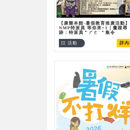
【康樂本館-暑假教育推廣活動】
NMP特派員 等你來+1｜畫蹤尋
跡：特派員＂ㄕㄜˋ＂集令
活動
詳內