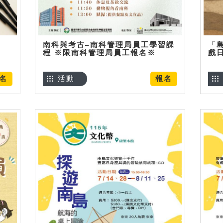
南科與考古–南科管理局員工學習課
「
程 ※限南科管理局員工報名※
戲
名
活動
報名