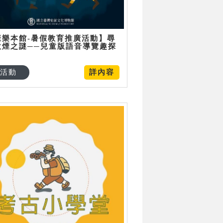
康樂本館-暑假教育推廣活動】尋
炊煙之謎──兒童版語音導覽趣探
活動
詳內容