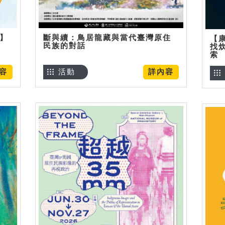
烊】
斷與續：鳥居龍藏與當代臺灣原住
【
民族的對話
找
索
容
活動
詳內容