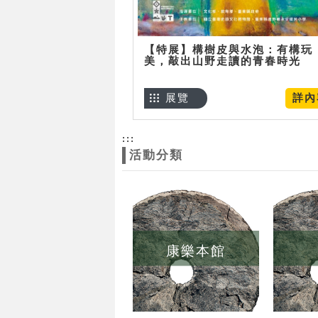
【特展】構樹皮與水泡：有構玩
美，敲出山野走讀的青春時光
展覽
詳內
:::
活動分類
康樂本館