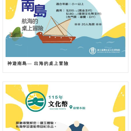
神遊南島— 出海的桌上冒險