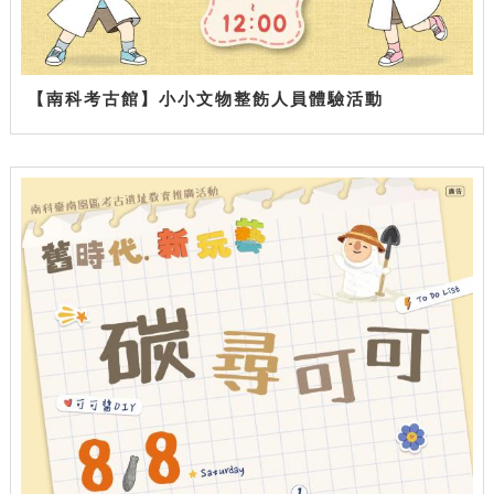
【南科考古館】小小文物整飭人員體驗活動