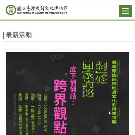
跳到主要內容
網站導覽
Togg
navig
網
站
最新活動
主
題