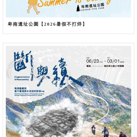
卑南遺址公園【2026暑假不打烊】