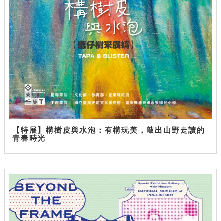
【特展】構樹皮與水泡：有構玩美，敲出山野走讀的
青春時光