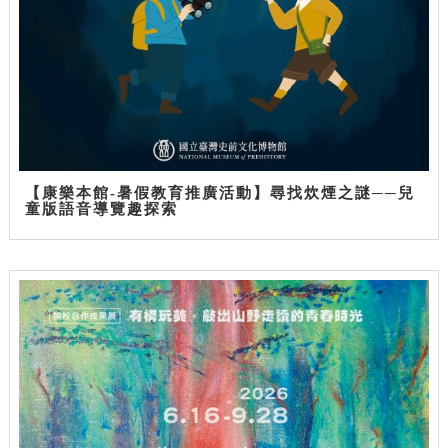
【康樂本館-暑假教育推廣活動】尋找炊煙之謎──兒
童版語音導覽趣探索