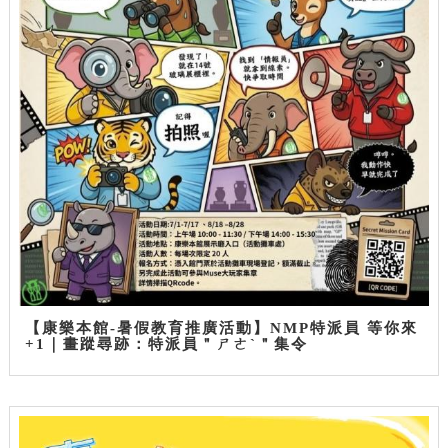
【康樂本館-暑假教育推廣活動】NMP特派員 等你來
+1｜畫蹤尋跡：特派員＂ㄕㄜˋ＂集令