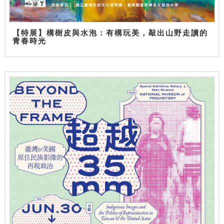
【特展】構樹皮與水泡：有構玩美，敲出山野走讀的
青春時光