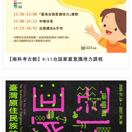
【南科考古館】8/15台語家庭意識培力課程