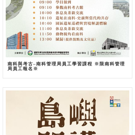
南科與考古–南科管理局員工學習課程 ※限南科管理
局員工報名※