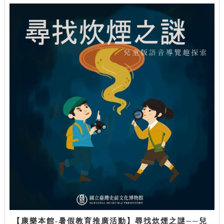
【康樂本館-暑假教育推廣活動】尋找炊煙之謎──兒