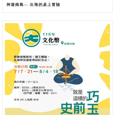
神遊南島— 出海的桌上冒險