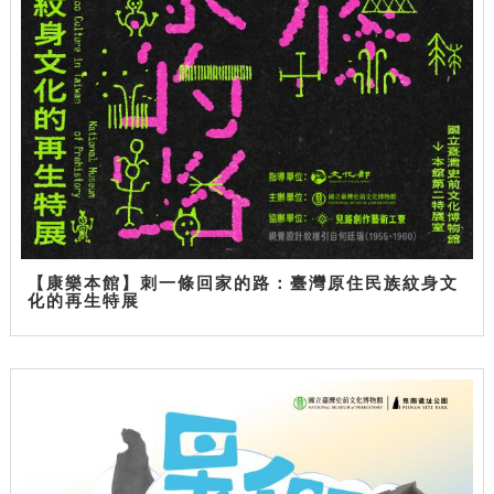
【康樂本館】刺一條回家的路：臺灣原住民族紋身文
化的再生特展