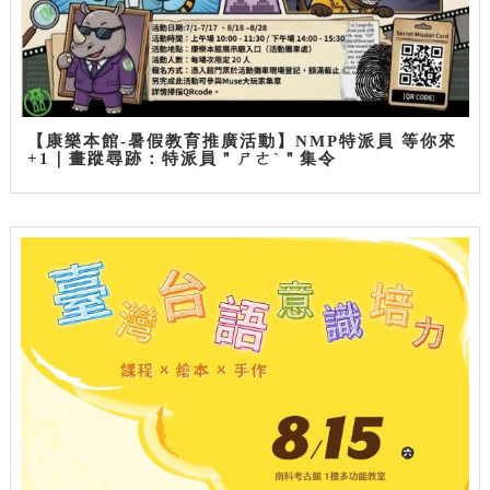
【康樂本館-暑假教育推廣活動】NMP特派員 等你來
+1｜畫蹤尋跡：特派員＂ㄕㄜˋ＂集令