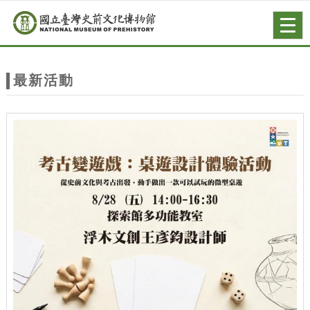
跳到主要內容
網站導覽
Togg
navig
網
站
最新活動
主
題