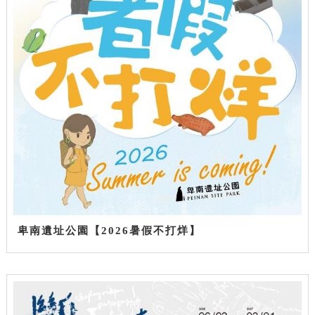
卑南遺址公園【2026暑假不打烊】