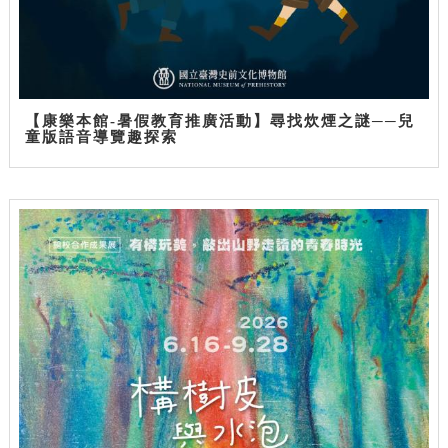
【康樂本館-暑假教育推廣活動】尋找炊煙之謎──兒
童版語音導覽趣探索