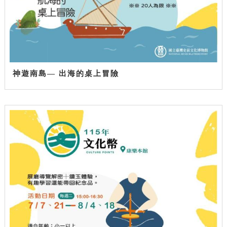
神遊南島— 出海的桌上冒險