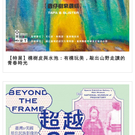
【特展】構樹皮與水泡：有構玩美，敲出山野走讀的
青春時光