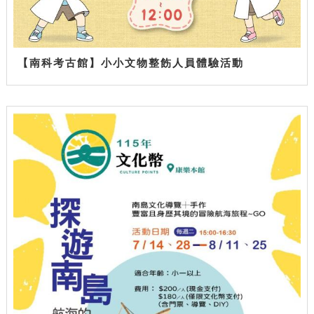
【南科考古館】小小文物整飭人員體驗活動