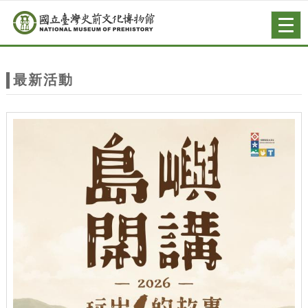
跳到主要內容
網站導覽
Togg
navig
網
站
最新活動
主
題