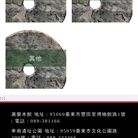
其他
:::
康樂本館 地址：95060臺東市豐田里博物館路1號
| 電話：089-381166
卑南遺址公園 地址：95059臺東市文化公園路
200號 | 電話：089-233466