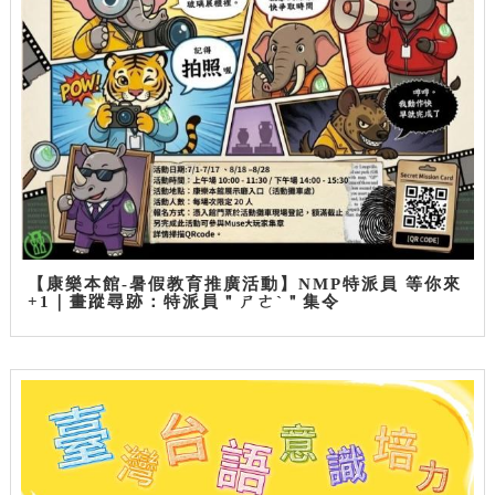
【康樂本館-暑假教育推廣活動】NMP特派員 等你來
+1｜畫蹤尋跡：特派員＂ㄕㄜˋ＂集令