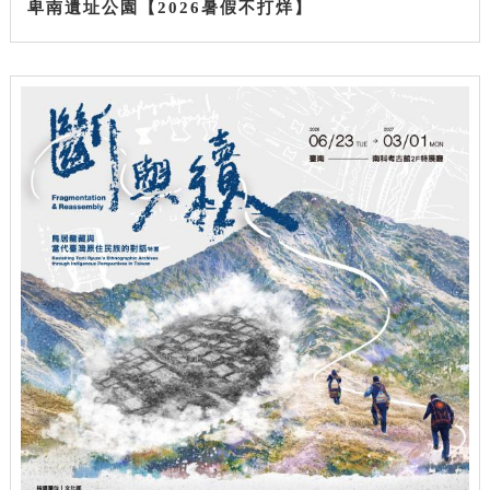
卑南遺址公園【2026暑假不打烊】