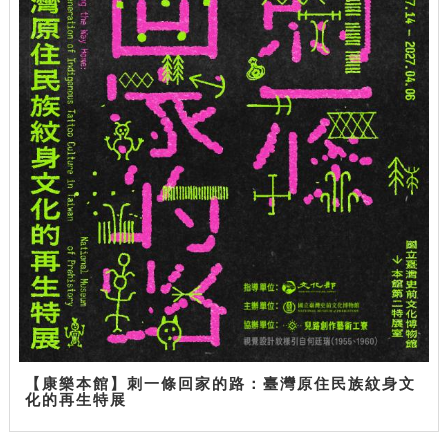
【康樂本館】刺一條回家的路：臺灣原住民族紋身文
化的再生特展