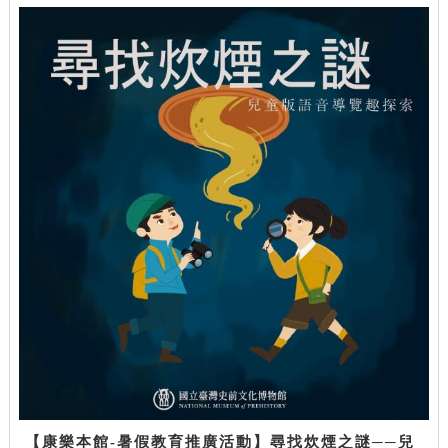
【康樂本館-暑假教育推廣活動】尋找炊煙之謎──兒