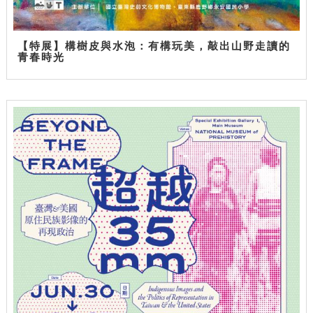
【特展】構樹皮與水泡：有構玩美，敲出山野走讀的
青春時光