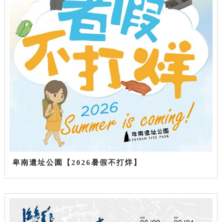
卑南遺址公園【2026暑假不打烊】