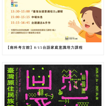
【南科考古館】8/15台語家庭意識培力課程