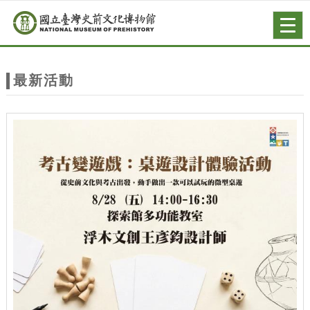
跳到主要內容
網站導覽
Togg
navig
網
站
最新活動
主
題