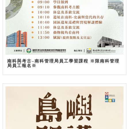
南科與考古–南科管理局員工學習課程 ※限南科管理
局員工報名※