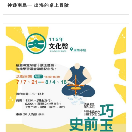
神遊南島— 出海的桌上冒險