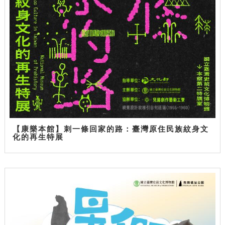
【康樂本館】刺一條回家的路：臺灣原住民族紋身文
化的再生特展