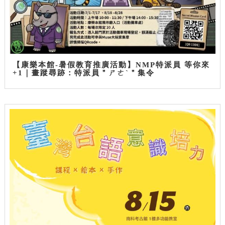
【康樂本館-暑假教育推廣活動】NMP特派員 等你來
+1｜畫蹤尋跡：特派員＂ㄕㄜˋ＂集令