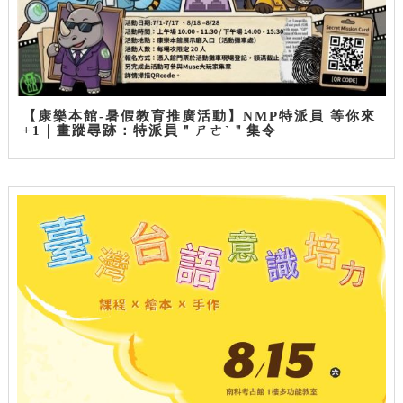
【康樂本館-暑假教育推廣活動】NMP特派員 等你來
+1｜畫蹤尋跡：特派員＂ㄕㄜˋ＂集令