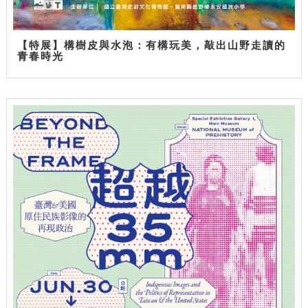
【特展】構樹皮與水泡：有構玩美，敲出山野走讀的
青春時光