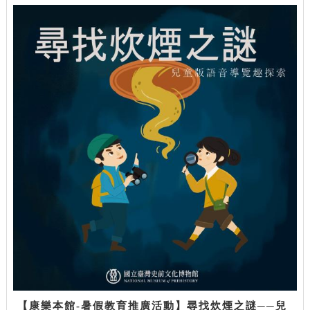
【康樂本館-暑假教育推廣活動】尋找炊煙之謎──兒