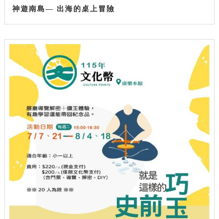
神遊南島— 出海的桌上冒險