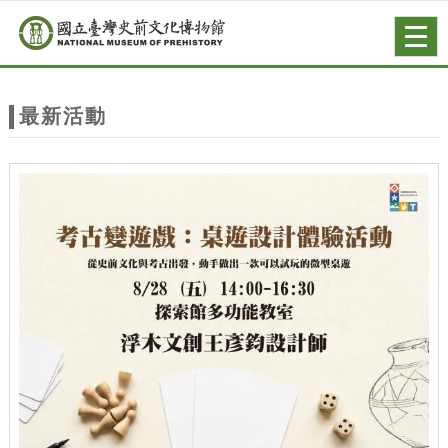
跳到主要內容
網站導覽
Togg
navig
網
站
最新活動
主
題