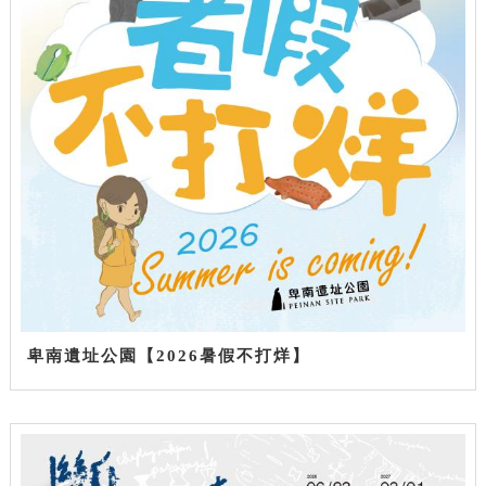
卑南遺址公園【2026暑假不打烊】