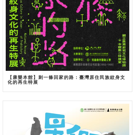
【康樂本館】刺一條回家的路：臺灣原住民族紋身文
化的再生特展