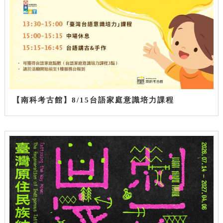
【南科考古館】8/15台語家庭意識培力課程