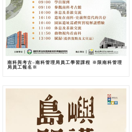
南科與考古–南科管理局員工學習課程 ※限南科管理
局員工報名※