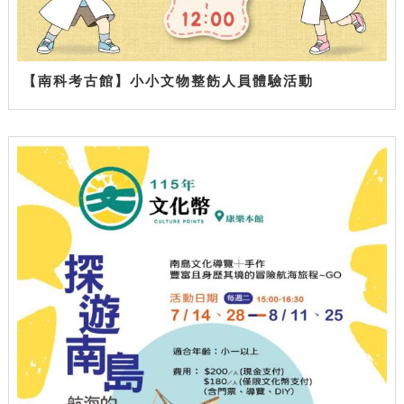
【南科考古館】小小文物整飭人員體驗活動