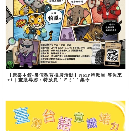
【康樂本館-暑假教育推廣活動】NMP特派員 等你來
+1｜畫蹤尋跡：特派員＂ㄕㄜˋ＂集令