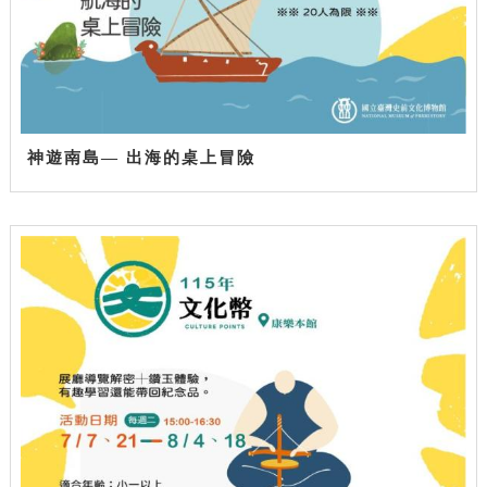
神遊南島— 出海的桌上冒險