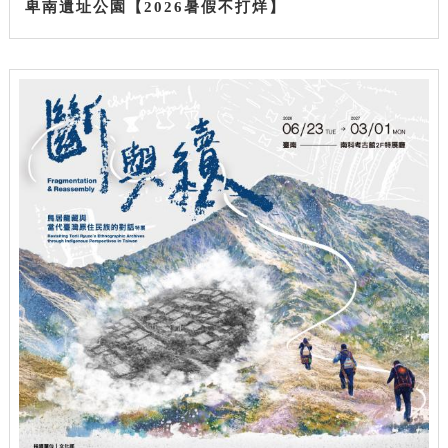
卑南遺址公園【2026暑假不打烊】