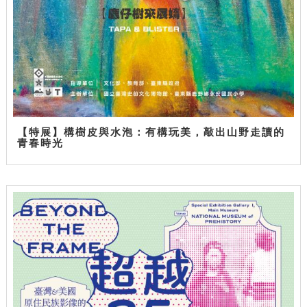
【特展】構樹皮與水泡：有構玩美，敲出山野走讀的
青春時光