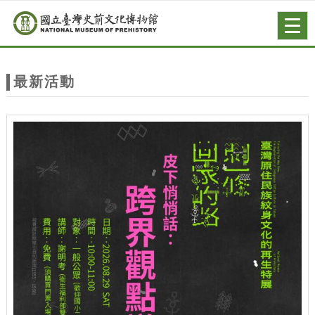
跳到主要內容
網站導覽
Togg
navig
網
站
最新活動
主
題