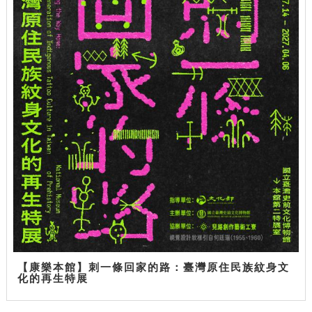
【康樂本館】刺一條回家的路：臺灣原住民族紋身文
化的再生特展