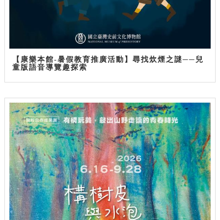
【康樂本館-暑假教育推廣活動】尋找炊煙之謎──兒
童版語音導覽趣探索