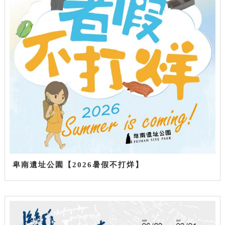
卑南遺址公園【2026暑假不打烊】