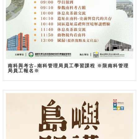
南科與考古–南科管理局員工學習課程 ※限南科管理
局員工報名※