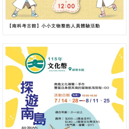
【南科考古館】小小文物整飭人員體驗活動