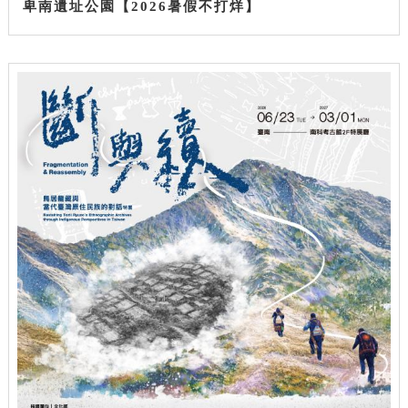
卑南遺址公園【2026暑假不打烊】