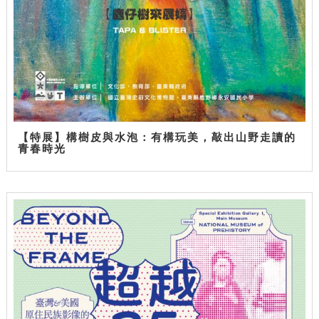
【特展】構樹皮與水泡：有構玩美，敲出山野走讀的
青春時光