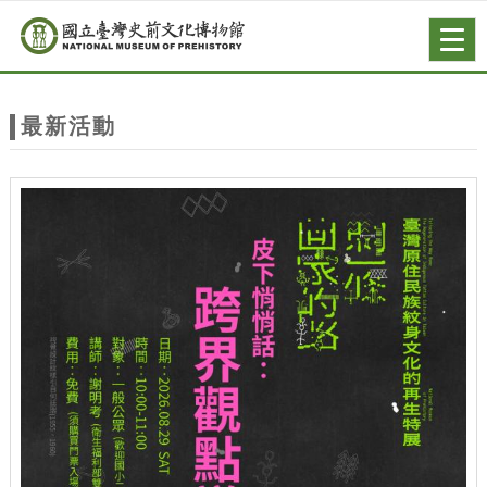
跳到主要內容
網站導覽
Togg
navig
網
站
最新活動
主
題