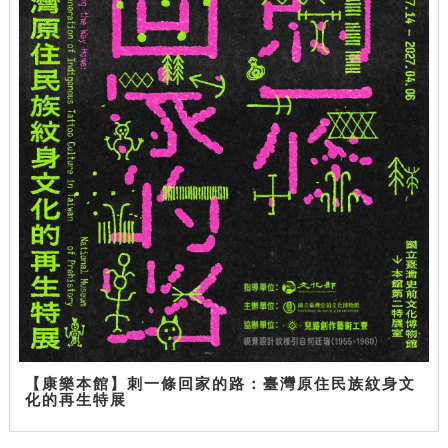
【康樂本館】刺一條回家的路：臺灣原住民族紋身文
化的再生特展