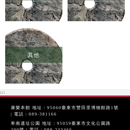
其他
:::
康樂本館 地址：95060臺東市豐田里博物館路1號
| 電話：089-381166
卑南遺址公園 地址：95059臺東市文化公園路
200號 | 電話：089-233466