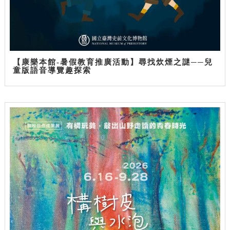
【康樂本館-暑假教育推廣活動】尋找炊煙之謎──兒
童版語音導覽趣探索