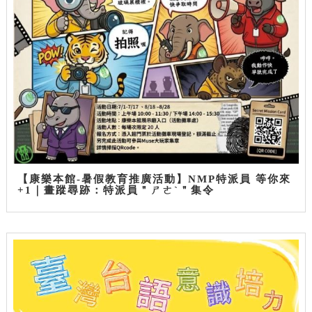
【康樂本館-暑假教育推廣活動】NMP特派員 等你來
+1｜畫蹤尋跡：特派員＂ㄕㄜˋ＂集令