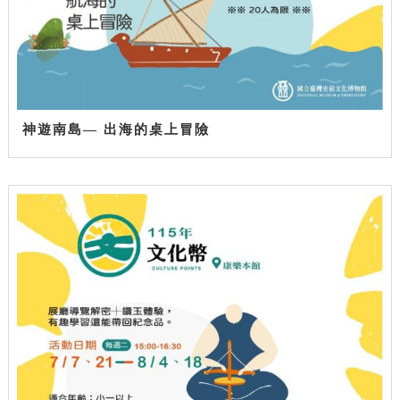
神遊南島— 出海的桌上冒險