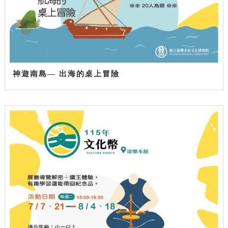
神遊南島— 出海的桌上冒險