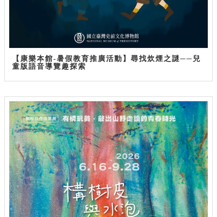
【康樂本館-暑假教育推廣活動】尋找炊煙之謎──兒
童版語音導覽趣探索