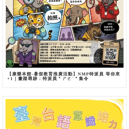
【康樂本館-暑假教育推廣活動】NMP特派員 等你來
+1｜畫蹤尋跡：特派員＂ㄕㄜˋ＂集令