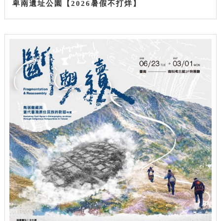
卑南遺址公園【2026暑假不打烊】