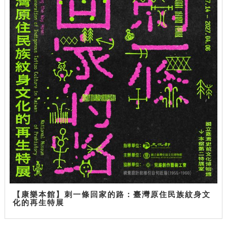
【康樂本館】刺一條回家的路：臺灣原住民族紋身文
化的再生特展