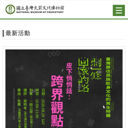
跳到主要內容
網站導覽
Togg
navig
網
站
最新活動
主
題