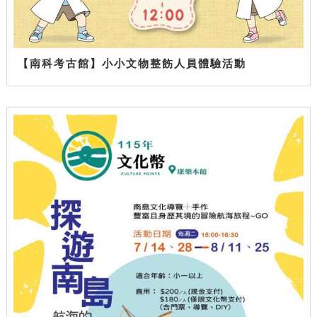
【南科考古館】小小文物整飭人員體驗活動