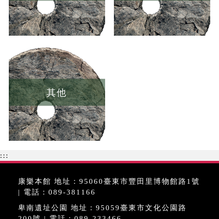
其他
:::
康樂本館 地址：95060臺東市豐田里博物館路1號
| 電話：089-381166
卑南遺址公園 地址：95059臺東市文化公園路
200號 | 電話：089-233466