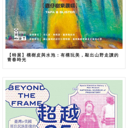
【特展】構樹皮與水泡：有構玩美，敲出山野走讀的
青春時光