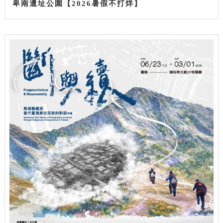
卑南遺址公園【2026暑假不打烊】