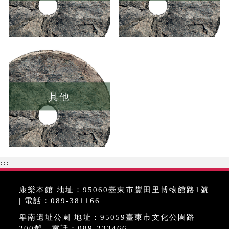
其他
:::
康樂本館 地址：95060臺東市豐田里博物館路1號
| 電話：089-381166
卑南遺址公園 地址：95059臺東市文化公園路
200號 | 電話：089-233466