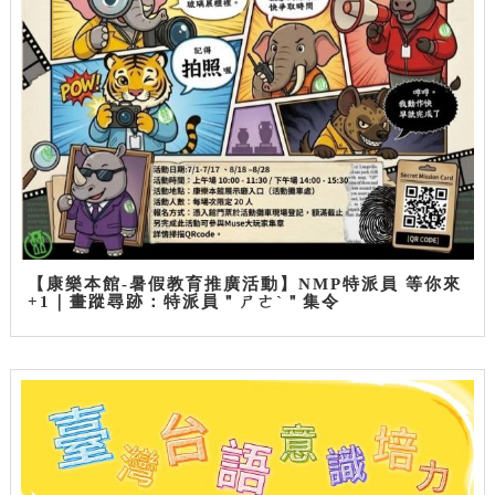
【康樂本館-暑假教育推廣活動】NMP特派員 等你來
+1｜畫蹤尋跡：特派員＂ㄕㄜˋ＂集令