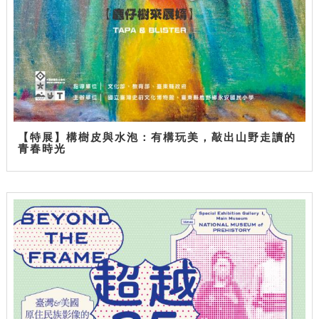
【特展】構樹皮與水泡：有構玩美，敲出山野走讀的
青春時光