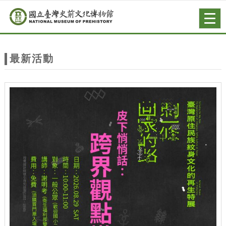
跳到主要內容
網站導覽
Togg
navig
網
站
最新活動
主
題