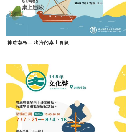
神遊南島— 出海的桌上冒險