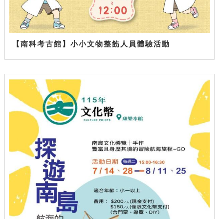
【南科考古館】小小文物整飭人員體驗活動