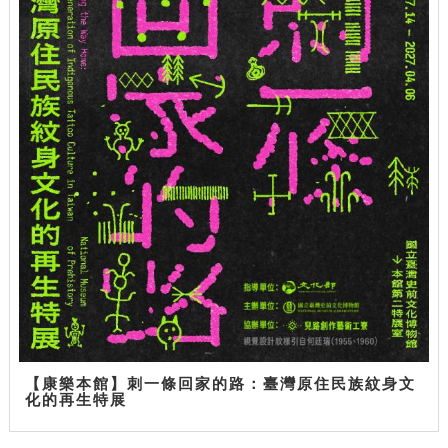
【康樂本館】刺一條回家的路：臺灣原住民族紋身文
化的再生特展