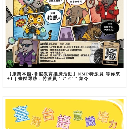
【康樂本館-暑假教育推廣活動】NMP特派員 等你來
+1｜畫蹤尋跡：特派員＂ㄕㄜˋ＂集令