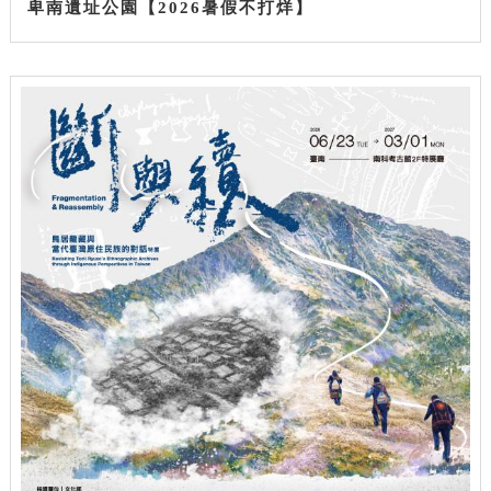
卑南遺址公園【2026暑假不打烊】