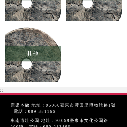
其他
:::
康樂本館 地址：95060臺東市豐田里博物館路1號
| 電話：089-381166
卑南遺址公園 地址：95059臺東市文化公園路
200號 | 電話：089-233466