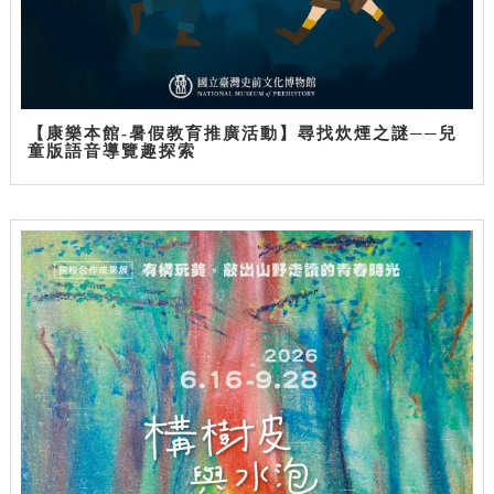
【康樂本館-暑假教育推廣活動】尋找炊煙之謎──兒
童版語音導覽趣探索