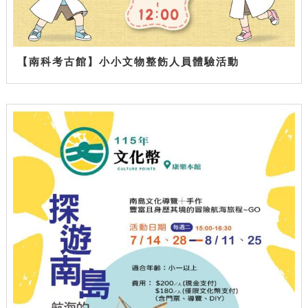
【南科考古館】小小文物整飭人員體驗活動