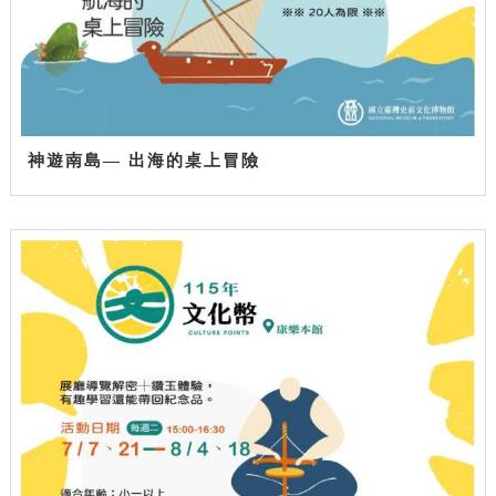
神遊南島— 出海的桌上冒險