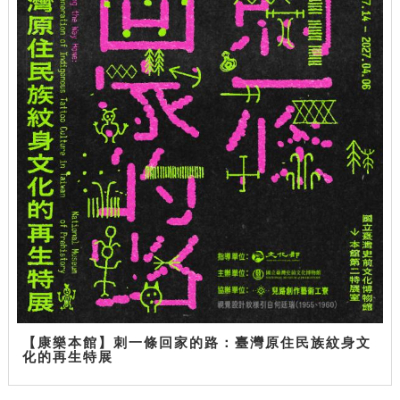
【康樂本館】刺一條回家的路：臺灣原住民族紋身文
化的再生特展