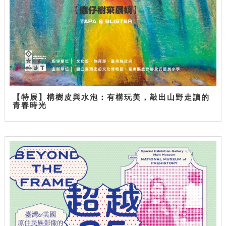
【特展】構樹皮與水泡：有構玩美，敲出山野走讀的
青春時光