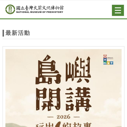
跳到主要內容
網站導覽
Togg
navig
網
站
最新活動
主
題