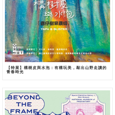
【特展】構樹皮與水泡：有構玩美，敲出山野走讀的
青春時光