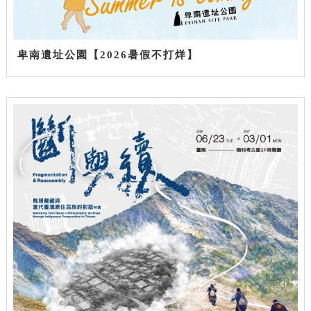
卑南遺址公園【2026暑假不打烊】