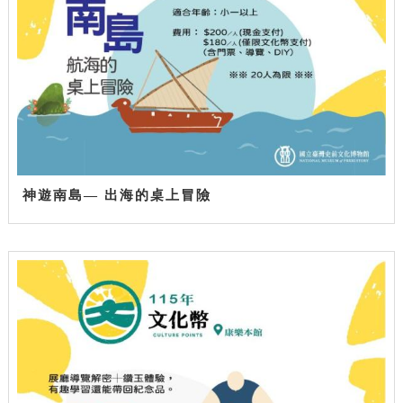
神遊南島— 出海的桌上冒險