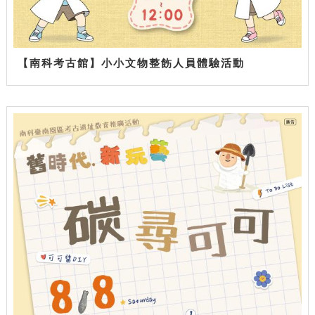
【南科考古館】小小文物整飭人員體驗活動