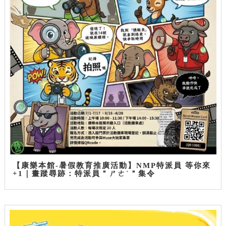
【康樂本館-暑假教育推廣活動】NMP特派員 等你來
+1｜畫蹤尋跡：特派員＂ㄕㄜˋ＂集令