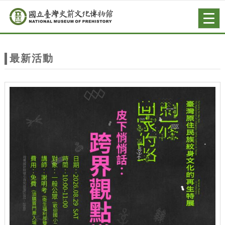
跳到主要內容
網站導覽
Togg
navig
網
站
最新活動
主
題