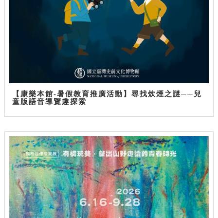
【康樂本館-暑假教育推廣活動】尋找炊煙之謎──兒
童版語音導覽趣探索