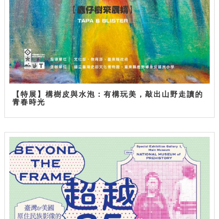
【特展】構樹皮與水泡：有構玩美，敲出山野走讀的
青春時光