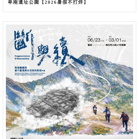
卑南遺址公園【2026暑假不打烊】