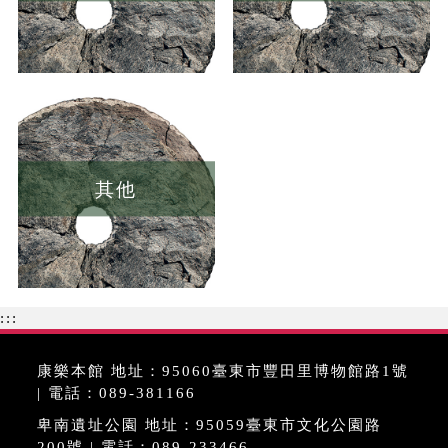
其他
:::
康樂本館 地址：95060臺東市豐田里博物館路1號
| 電話：089-381166
卑南遺址公園 地址：95059臺東市文化公園路
200號 | 電話：089-233466