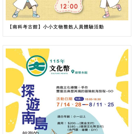
【南科考古館】小小文物整飭人員體驗活動