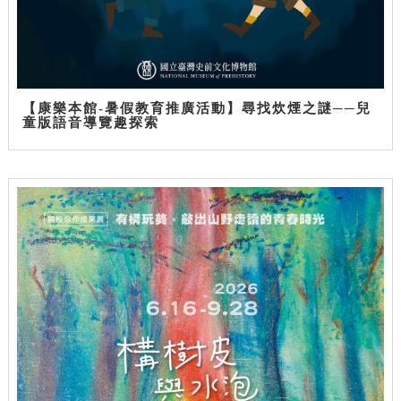
【康樂本館-暑假教育推廣活動】尋找炊煙之謎──兒
童版語音導覽趣探索