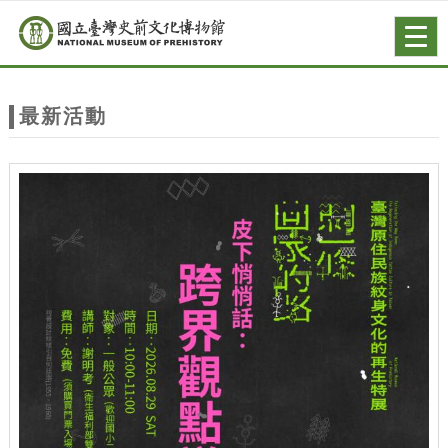
跳到主要內容
網站導覽
Togg
navig
網
站
最新活動
主
題