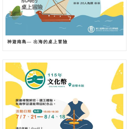
神遊南島— 出海的桌上冒險