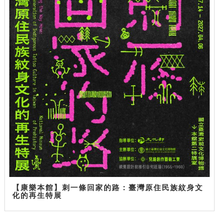
【康樂本館】刺一條回家的路：臺灣原住民族紋身文
化的再生特展