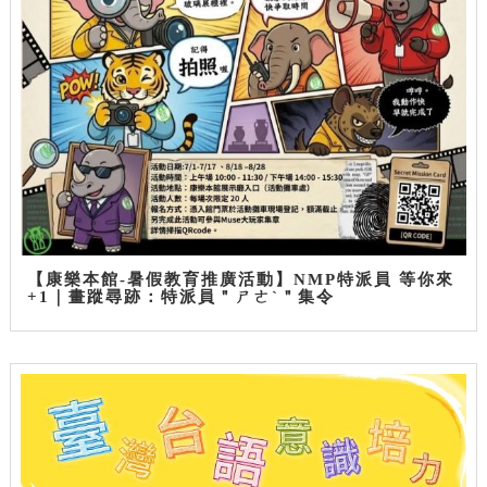
【康樂本館-暑假教育推廣活動】NMP特派員 等你來
+1｜畫蹤尋跡：特派員＂ㄕㄜˋ＂集令