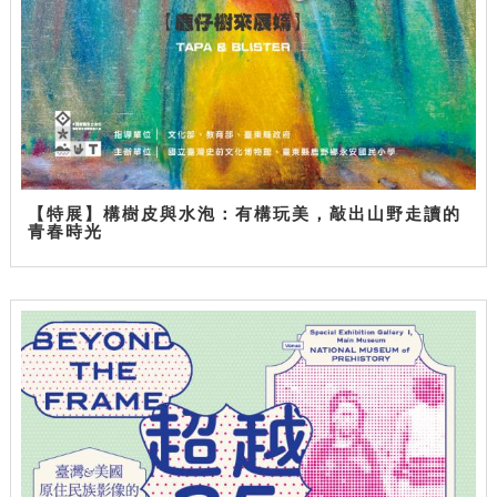
【特展】構樹皮與水泡：有構玩美，敲出山野走讀的
青春時光