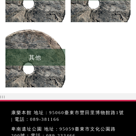
其他
:::
康樂本館 地址：95060臺東市豐田里博物館路1號
| 電話：089-381166
卑南遺址公園 地址：95059臺東市文化公園路
200號 | 電話：089-233466