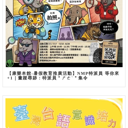
【康樂本館-暑假教育推廣活動】NMP特派員 等你來
+1｜畫蹤尋跡：特派員＂ㄕㄜˋ＂集令