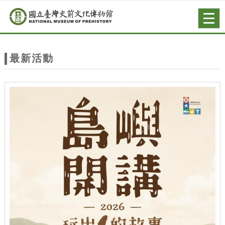
跳到主要內容
網站導覽
Togg
navig
網
站
最新活動
主
題