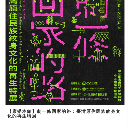
【康樂本館】刺一條回家的路：臺灣原住民族紋身文
化的再生特展