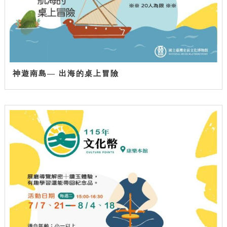
神遊南島— 出海的桌上冒險