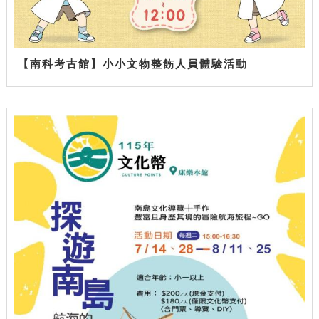
【南科考古館】小小文物整飭人員體驗活動