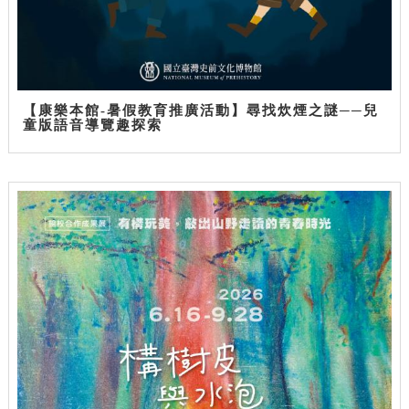
【康樂本館-暑假教育推廣活動】尋找炊煙之謎──兒
童版語音導覽趣探索