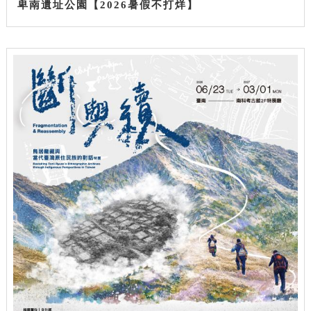
卑南遺址公園【2026暑假不打烊】