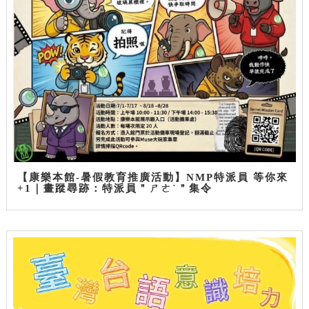
【康樂本館-暑假教育推廣活動】NMP特派員 等你來
+1｜畫蹤尋跡：特派員＂ㄕㄜˋ＂集令