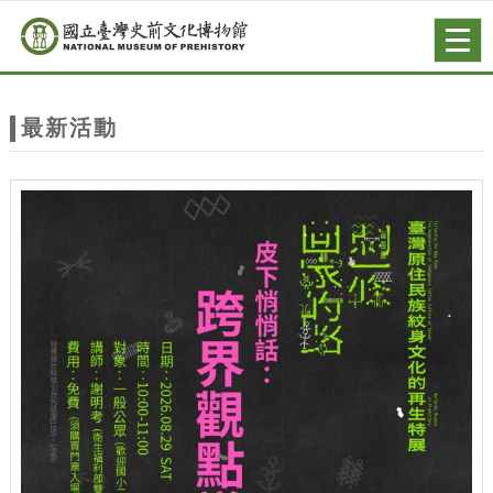
跳到主要內容
網站導覽
Togg
navig
網
站
最新活動
主
題