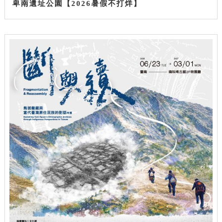
卑南遺址公園【2026暑假不打烊】