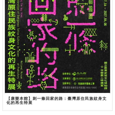
【康樂本館】刺一條回家的路：臺灣原住民族紋身文
化的再生特展