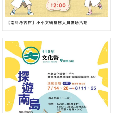
【南科考古館】小小文物整飭人員體驗活動