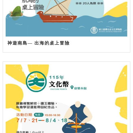
神遊南島— 出海的桌上冒險