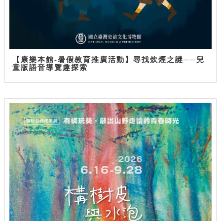
【康樂本館-暑假教育推廣活動】尋找炊煙之謎──兒
童版語音導覽趣探索