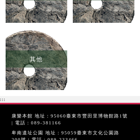
其他
:::
康樂本館 地址：95060臺東市豐田里博物館路1號
| 電話：089-381166
卑南遺址公園 地址：95059臺東市文化公園路
200號 | 電話：089-233466