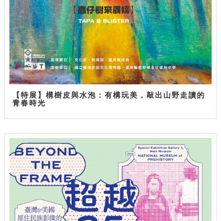
【特展】構樹皮與水泡：有構玩美，敲出山野走讀的
青春時光