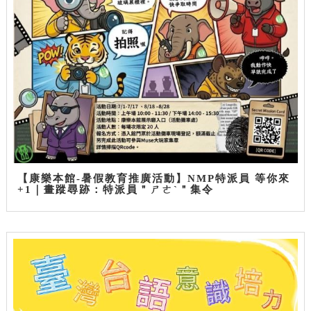
【康樂本館-暑假教育推廣活動】NMP特派員 等你來
+1｜畫蹤尋跡：特派員＂ㄕㄜˋ＂集令