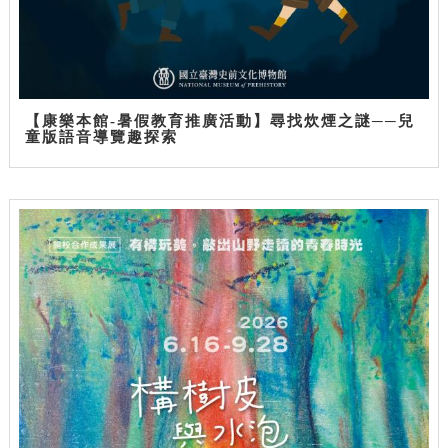
【康樂本館-暑假教育推廣活動】尋找炊煙之謎──兒
童版語音導覽趣探索