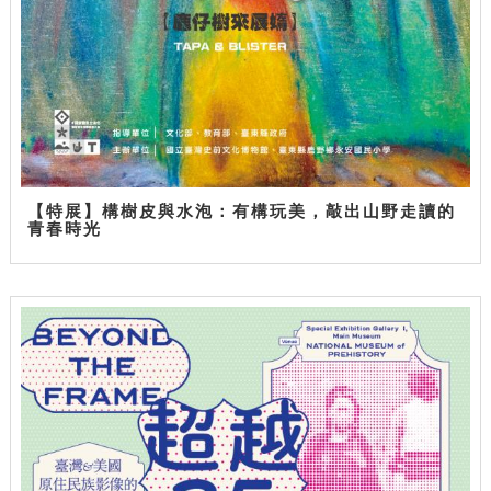
【特展】構樹皮與水泡：有構玩美，敲出山野走讀的
青春時光