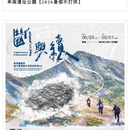
卑南遺址公園【2026暑假不打烊】