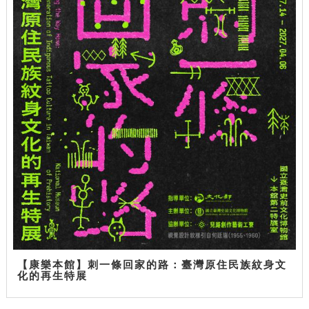
【康樂本館】刺一條回家的路：臺灣原住民族紋身文
化的再生特展