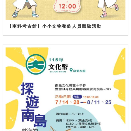
【南科考古館】小小文物整飭人員體驗活動