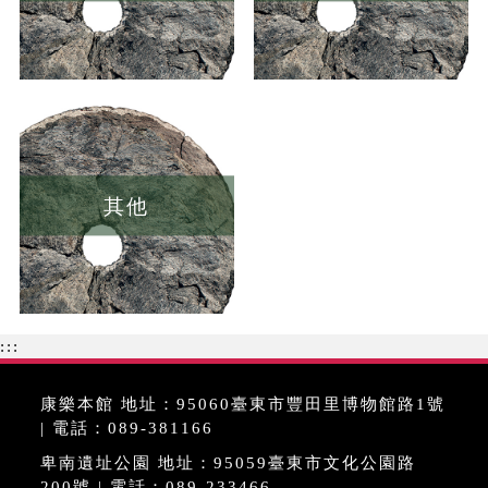
其他
:::
康樂本館 地址：95060臺東市豐田里博物館路1號
| 電話：089-381166
卑南遺址公園 地址：95059臺東市文化公園路
200號 | 電話：089-233466