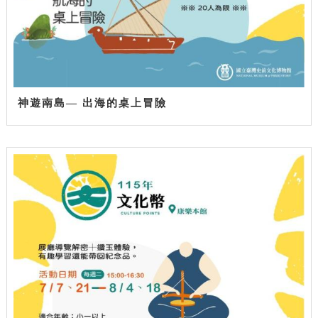
神遊南島— 出海的桌上冒險