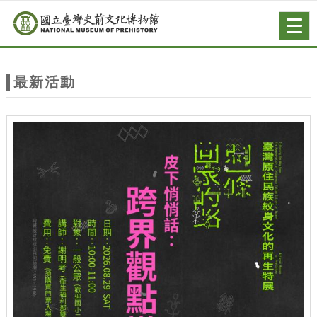
跳到主要內容
網站導覽
Togg
navig
網
站
最新活動
主
題