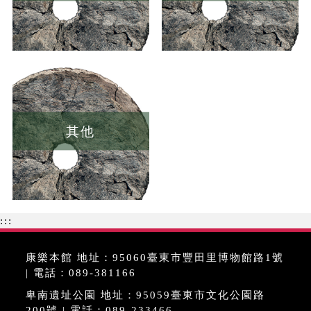
其他
:::
康樂本館 地址：95060臺東市豐田里博物館路1號
| 電話：089-381166
卑南遺址公園 地址：95059臺東市文化公園路
200號 | 電話：089-233466