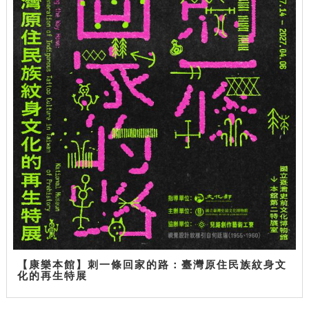
【康樂本館】刺一條回家的路：臺灣原住民族紋身文
化的再生特展