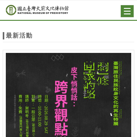
跳到主要內容
網站導覽
Togg
navig
網
站
最新活動
主
題