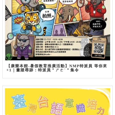
【康樂本館-暑假教育推廣活動】NMP特派員 等你來
+1｜畫蹤尋跡：特派員＂ㄕㄜˋ＂集令