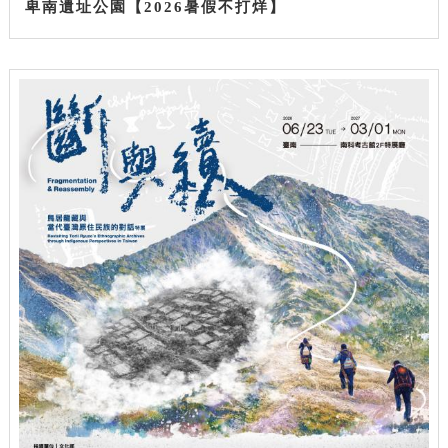
卑南遺址公園【2026暑假不打烊】