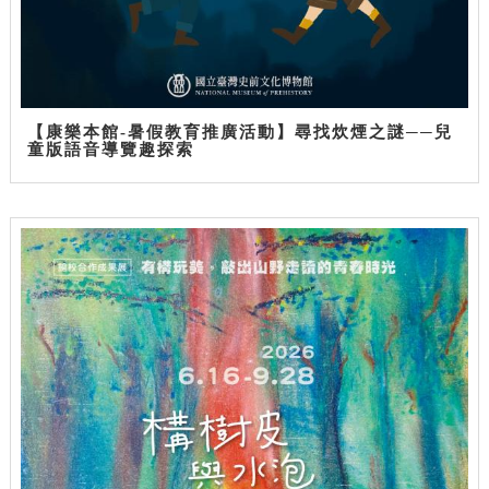
【康樂本館-暑假教育推廣活動】尋找炊煙之謎──兒
童版語音導覽趣探索