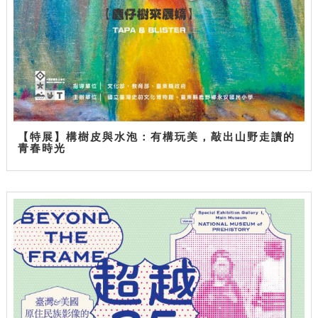
【特展】構樹皮與水泡：有構玩美，敲出山野走讀的
青春時光