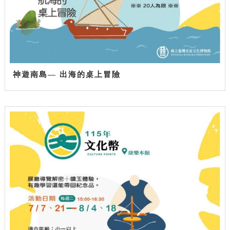
神遊南島— 出海的桌上冒險