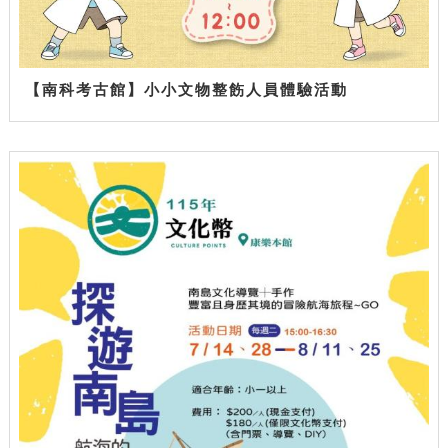
【南科考古館】小小文物整飭人員體驗活動