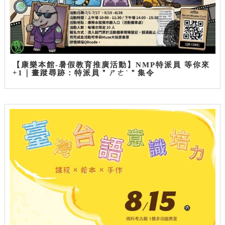
【康樂本館-暑假教育推廣活動】NMP特派員 等你來
+1｜畫蹤尋跡：特派員＂ㄕㄜˋ＂集令