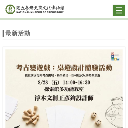
跳到主要內容
網站導覽
Togg
navig
網
站
最新活動
主
題