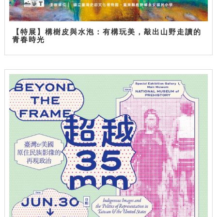
【特展】構樹皮與水泡：有構玩美，敲出山野走讀的
青春時光