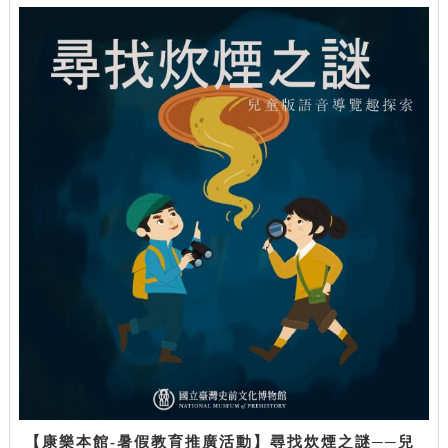
【康樂本館-暑假教育推廣活動】尋找炊煙之謎──兒