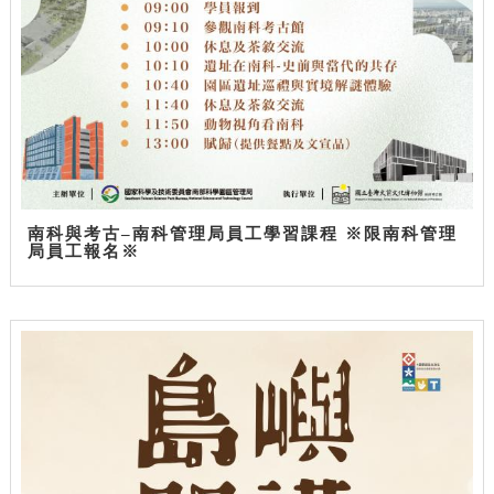
南科與考古–南科管理局員工學習課程 ※限南科管理
局員工報名※