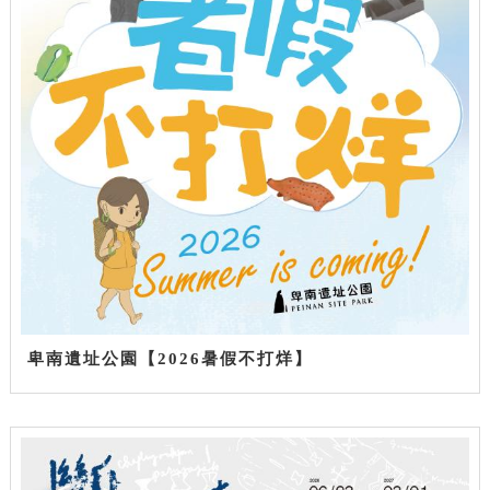
卑南遺址公園【2026暑假不打烊】