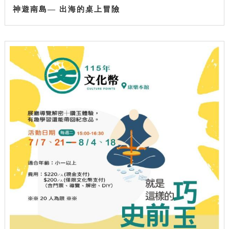
神遊南島— 出海的桌上冒險