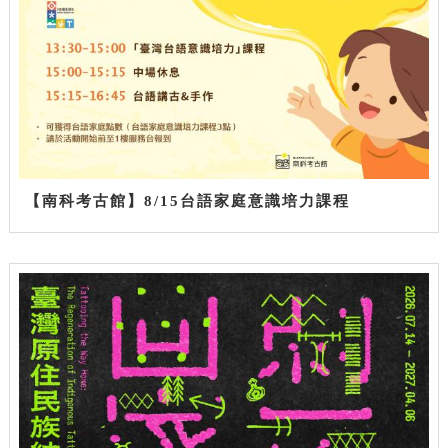
【南科考古館】8/15台語家庭意識培力課程