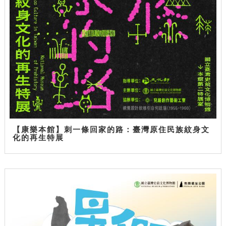
【康樂本館】刺一條回家的路：臺灣原住民族紋身文
化的再生特展