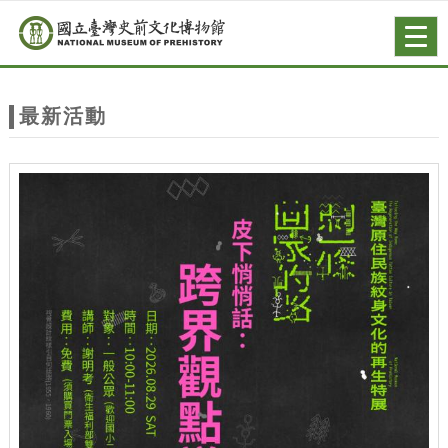
跳到主要內容
網站導覽
Togg
navig
網
站
最新活動
主
題