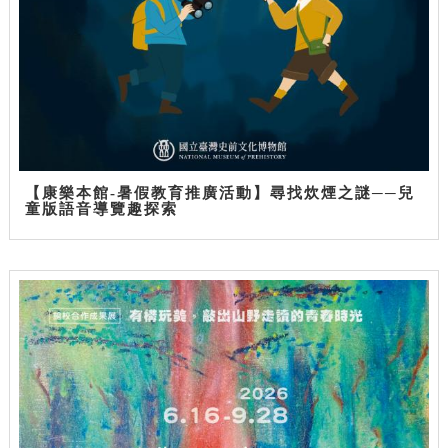
【康樂本館-暑假教育推廣活動】尋找炊煙之謎──兒
童版語音導覽趣探索