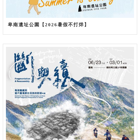
卑南遺址公園【2026暑假不打烊】