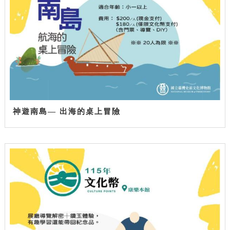
神遊南島— 出海的桌上冒險