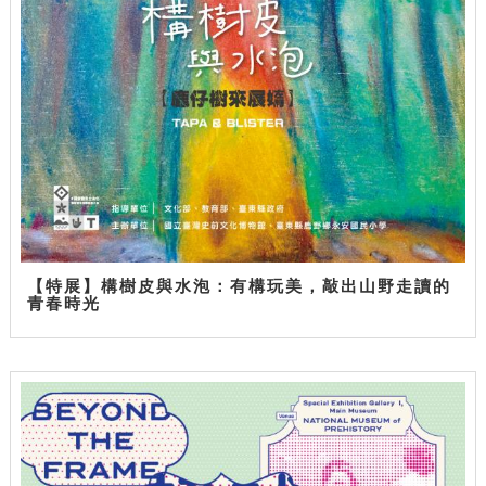
【特展】構樹皮與水泡：有構玩美，敲出山野走讀的
青春時光