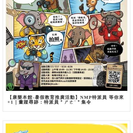
【康樂本館-暑假教育推廣活動】NMP特派員 等你來
+1｜畫蹤尋跡：特派員＂ㄕㄜˋ＂集令