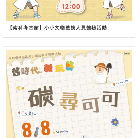
【南科考古館】小小文物整飭人員體驗活動