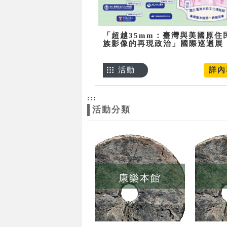
「超越35mm：臺灣與美國原住
族影像的再現政治」國際巡迴展
活動
詳內
:::
活動分類
康樂本館