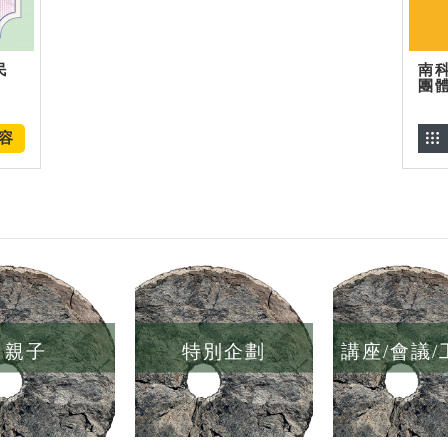
民
南
團
容
親子
特別企劃
講座/會議