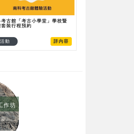
科考古館「考古小學堂」學校暨
體套裝行程預約
活動
詳內容
/工作坊