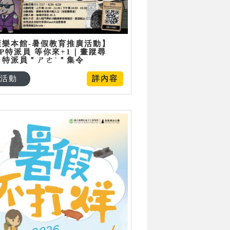
康樂本館-暑假教育推廣活動】
P特派員 等你來+1｜畫蹤尋
：特派員＂ㄕㄜˋ＂集令
活動
詳內容