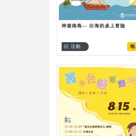
神遊南島— 出海的桌上冒險
活動
報