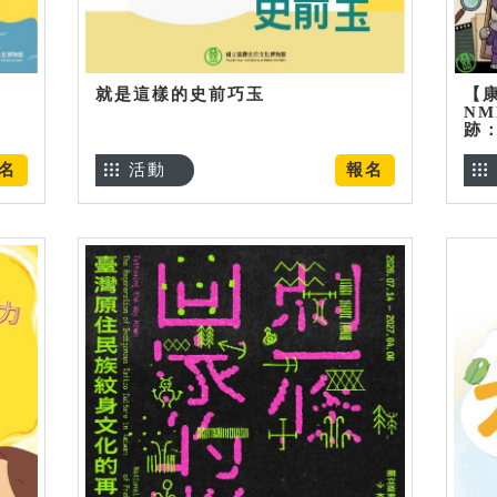
就是這樣的史前巧玉
【
NM
跡
名
活動
報名