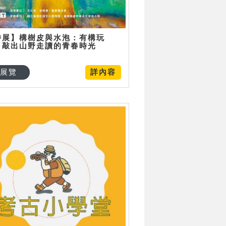
特展】構樹皮與水泡：有構玩
，敲出山野走讀的青春時光
展覽
詳內容