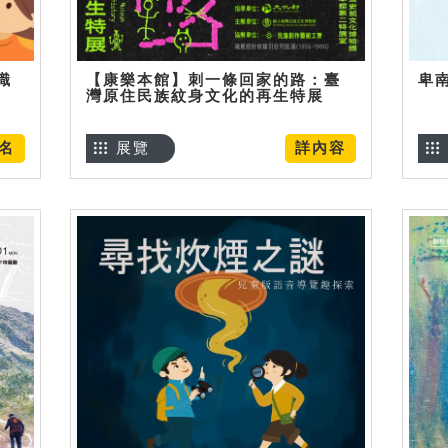
識
【康樂本館】刺一條回家的路：臺
卑
灣原住民族紋身文化的再生特展
名
展覽
詳內容