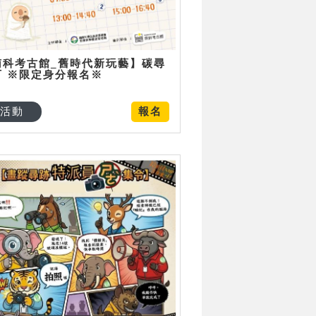
南科考古館_舊時代新玩藝】碳尋
可 ※限定身分報名※
活動
報名