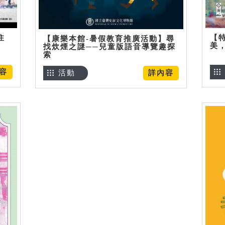
住
【
【康樂本館-暑假教育推廣活動】尋
美
找炊煙之謎──兒童版語音導覽趣探
索
容
活動
詳內容