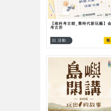
【南科考古館_舊時代新玩藝】
考古所
活動
報