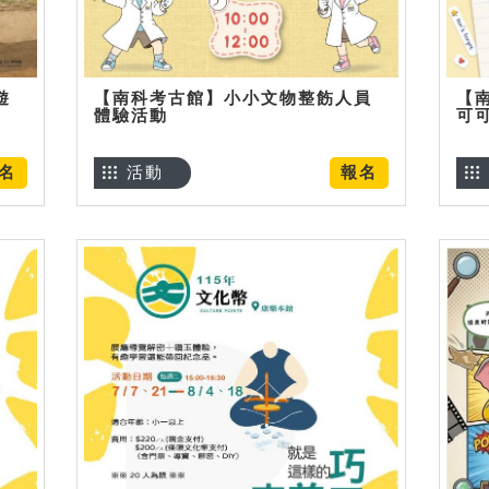
遊
【南科考古館】小小文物整飭人員
【
體驗活動
可
名
活動
報名