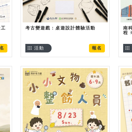
金工
考古變遊戲：桌遊設計體驗活動
南
程
名
活動
報名