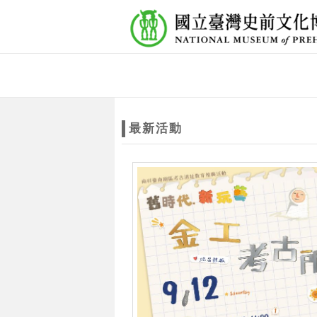
跳到主要內容
網站導覽
網
站
最新活動
主
題