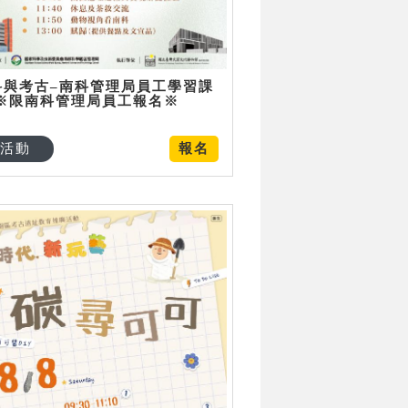
科與考古–南科管理局員工學習課
 ※限南科管理局員工報名※
活動
報名