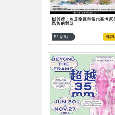
斷與續：鳥居龍藏與當代臺灣原
民族的對話
活動
詳內