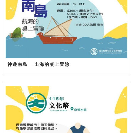
神遊南島— 出海的桌上冒險