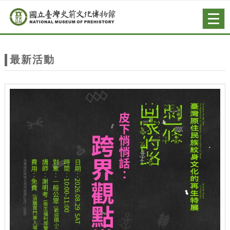
跳到主要內容
網站導覽
Togg
navig
網
站
最新活動
主
題