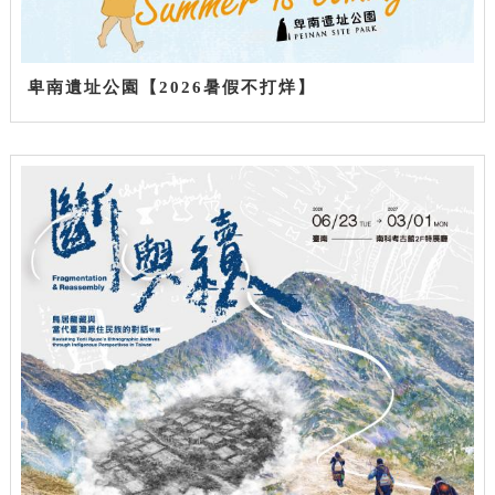
卑南遺址公園【2026暑假不打烊】