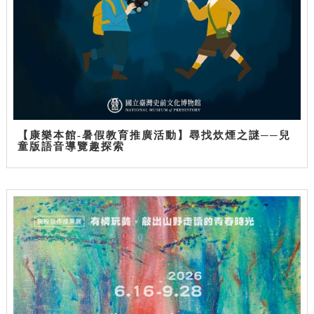
【康樂本館-暑假教育推廣活動】尋找炊煙之謎──兒
童版語音導覽趣探索