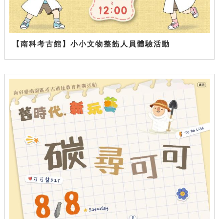
【南科考古館】小小文物整飭人員體驗活動