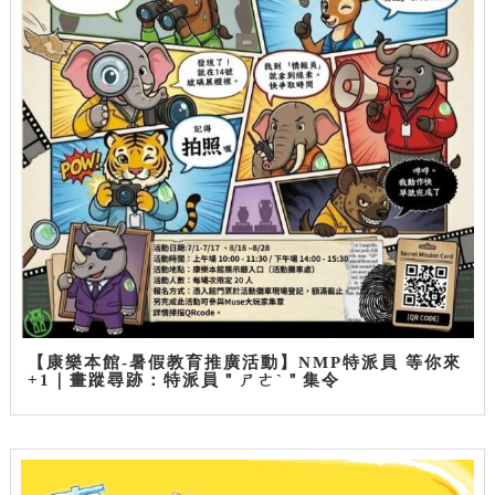
【康樂本館-暑假教育推廣活動】NMP特派員 等你來
+1｜畫蹤尋跡：特派員＂ㄕㄜˋ＂集令