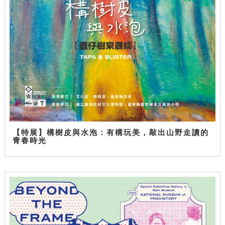
【特展】構樹皮與水泡：有構玩美，敲出山野走讀的
青春時光