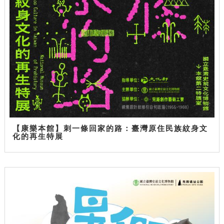
【康樂本館】刺一條回家的路：臺灣原住民族紋身文
化的再生特展