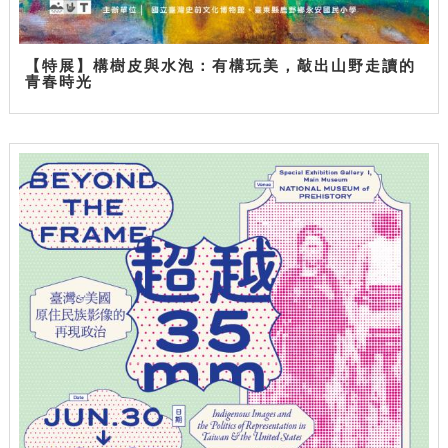
【特展】構樹皮與水泡：有構玩美，敲出山野走讀的
青春時光