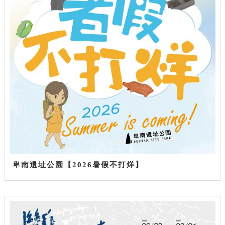
卑南遺址公園【2026暑假不打烊】