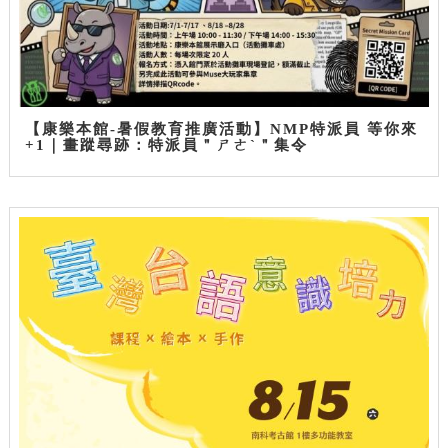
【康樂本館-暑假教育推廣活動】NMP特派員 等你來
+1｜畫蹤尋跡：特派員＂ㄕㄜˋ＂集令