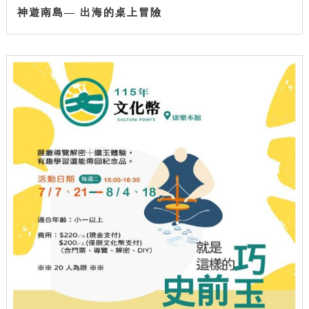
神遊南島— 出海的桌上冒險