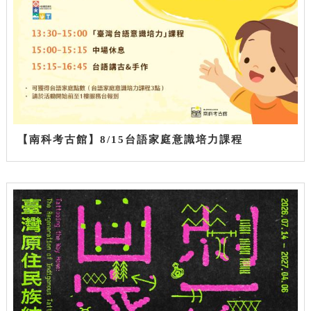
【南科考古館】8/15台語家庭意識培力課程