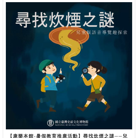
【康樂本館-暑假教育推廣活動】尋找炊煙之謎──兒