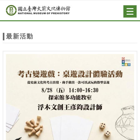
跳到主要內容
網站導覽
Togg
navig
網
站
最新活動
主
題