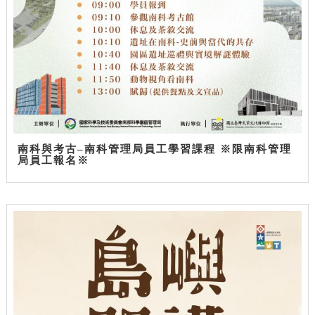
南科與考古–南科管理局員工學習課程 ※限南科管理
局員工報名※