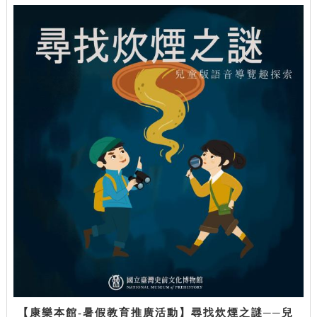
【康樂本館-暑假教育推廣活動】尋找炊煙之謎──兒