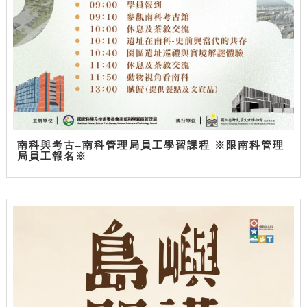
南科與考古–南科管理局員工學習課程 ※限南科管理
局員工報名※