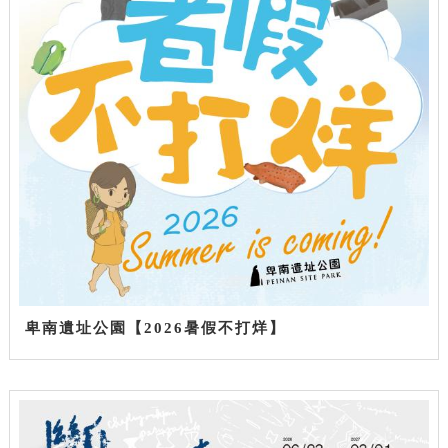
卑南遺址公園【2026暑假不打烊】