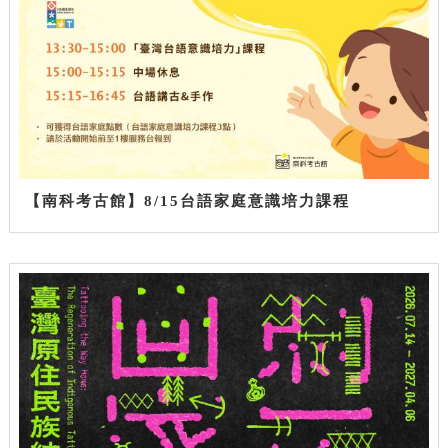
【南科考古館】8/15台語家庭意識培力課程