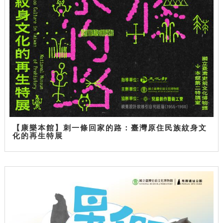
【康樂本館】刺一條回家的路：臺灣原住民族紋身文
化的再生特展