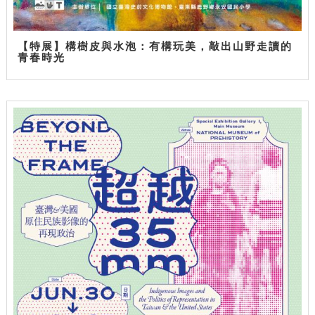
【特展】構樹皮與水泡：有構玩美，敲出山野走讀的
青春時光