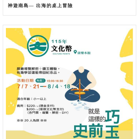
神遊南島— 出海的桌上冒險