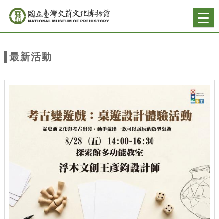
跳到主要內容
網站導覽
Togg
navig
網
站
最新活動
主
題