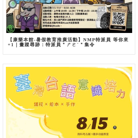
【康樂本館-暑假教育推廣活動】NMP特派員 等你來
+1｜畫蹤尋跡：特派員＂ㄕㄜˋ＂集令