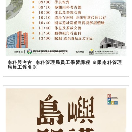
南科與考古–南科管理局員工學習課程 ※限南科管理
局員工報名※