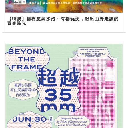
【特展】構樹皮與水泡：有構玩美，敲出山野走讀的
青春時光