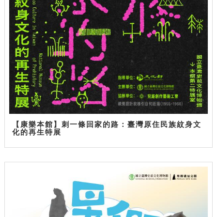
【康樂本館】刺一條回家的路：臺灣原住民族紋身文
化的再生特展