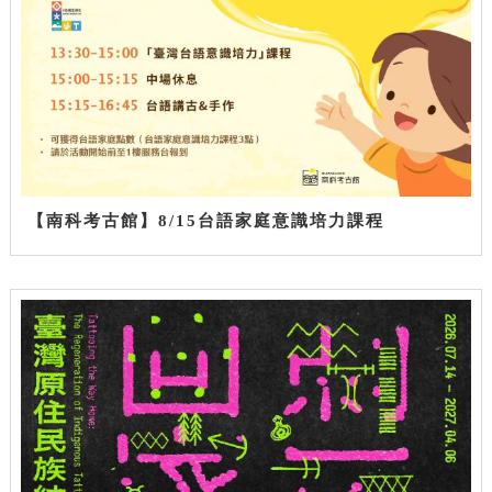
【南科考古館】8/15台語家庭意識培力課程