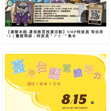
【康樂本館-暑假教育推廣活動】NMP特派員 等你來
+1｜畫蹤尋跡：特派員＂ㄕㄜˋ＂集令