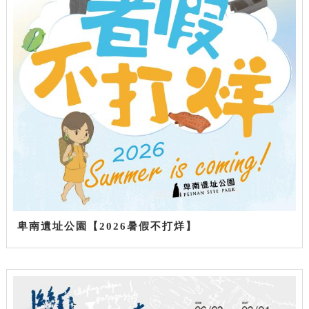
卑南遺址公園【2026暑假不打烊】