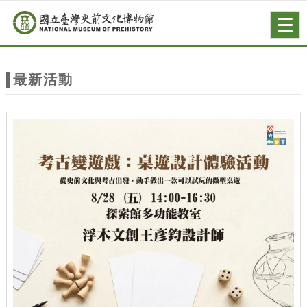
跳到主要內容
網站導覽
Togg
navig
網
站
最新活動
主
題