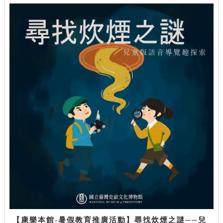
【康樂本館-暑假教育推廣活動】尋找炊煙之謎──兒