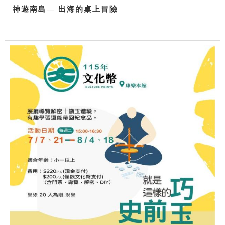
神遊南島— 出海的桌上冒險