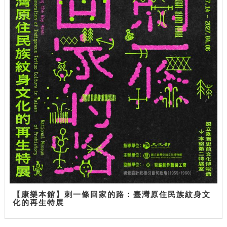
【康樂本館】刺一條回家的路：臺灣原住民族紋身文
化的再生特展