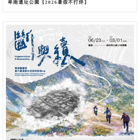
卑南遺址公園【2026暑假不打烊】