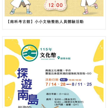
【南科考古館】小小文物整飭人員體驗活動