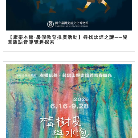
【康樂本館-暑假教育推廣活動】尋找炊煙之謎──兒
童版語音導覽趣探索