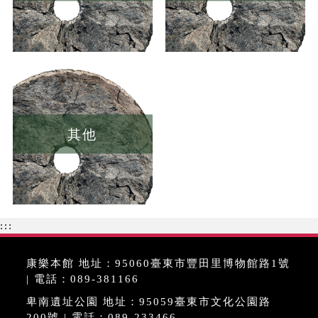
其他
:::
康樂本館 地址：95060臺東市豐田里博物館路1號
| 電話：089-381166
卑南遺址公園 地址：95059臺東市文化公園路
200號 | 電話：089-233466