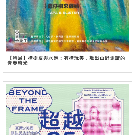
【特展】構樹皮與水泡：有構玩美，敲出山野走讀的
青春時光