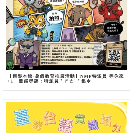
【康樂本館-暑假教育推廣活動】NMP特派員 等你來
+1｜畫蹤尋跡：特派員＂ㄕㄜˋ＂集令