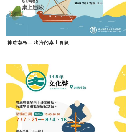
神遊南島— 出海的桌上冒險