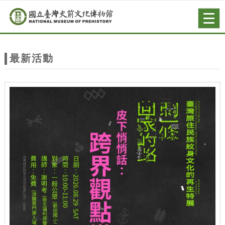
跳到主要內容
網站導覽
Togg
navig
網
站
最新活動
主
題