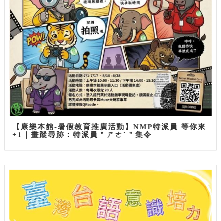
【康樂本館-暑假教育推廣活動】NMP特派員 等你來
+1｜畫蹤尋跡：特派員＂ㄕㄜˋ＂集令