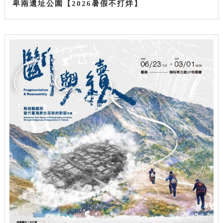
卑南遺址公園【2026暑假不打烊】