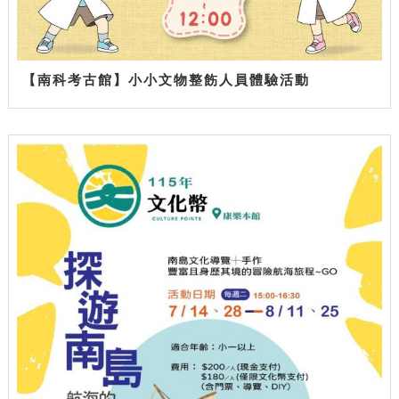
【南科考古館】小小文物整飭人員體驗活動