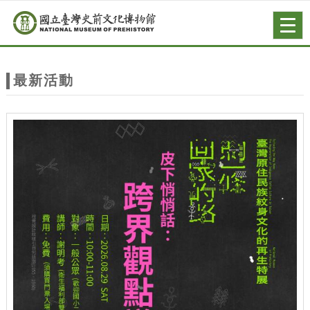
跳到主要內容
網站導覽
Togg
navig
網
站
最新活動
主
題