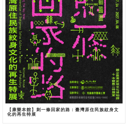
【康樂本館】刺一條回家的路：臺灣原住民族紋身文
化的再生特展