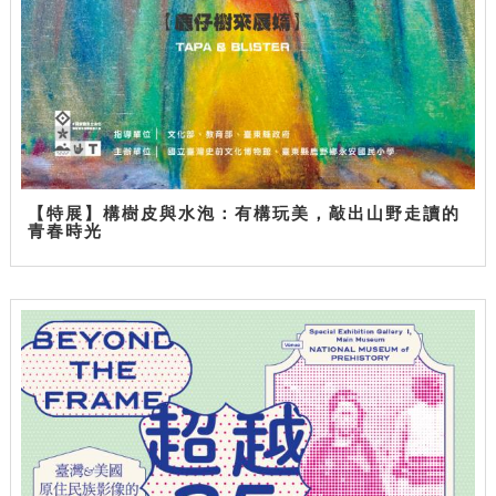
【特展】構樹皮與水泡：有構玩美，敲出山野走讀的
青春時光