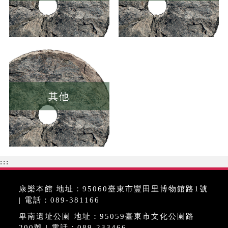
其他
:::
康樂本館 地址：95060臺東市豐田里博物館路1號
| 電話：089-381166
卑南遺址公園 地址：95059臺東市文化公園路
200號 | 電話：089-233466