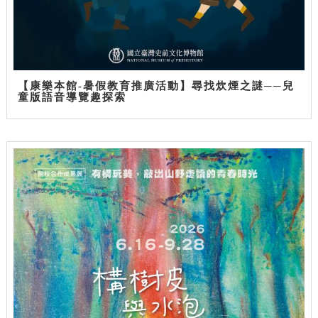
【康樂本館-暑假教育推廣活動】尋找炊煙之謎──兒
童版語音導覽趣探索