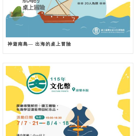
神遊南島— 出海的桌上冒險