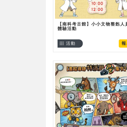
【南科考古館】小小文物整飭人
體驗活動
活動
報