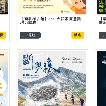
【南科考古館】8/15台語家庭意識
【
培力課程
灣
容
活動
報名