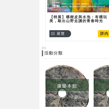
【特展】構樹皮與水泡：有構玩
美，敲出山野走讀的青春時光
展覽
詳內
:::
活動分類
康樂本館