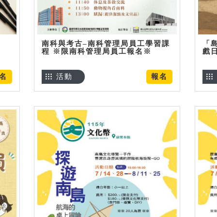
南科與考古–南科管理局員工學習課
「
程 ※限南科管理局員工報名※
戲
名
活動
報名