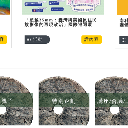
「超越35mm：臺灣與美國原住民
南
族影像的再現政治」國際巡迴展
團
容
活動
詳內容
親子
特別企劃
講座/會議