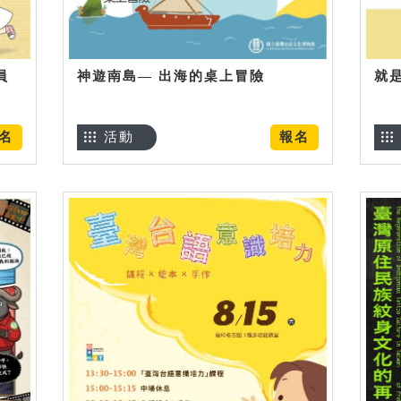
員
神遊南島— 出海的桌上冒險
就
名
活動
報名