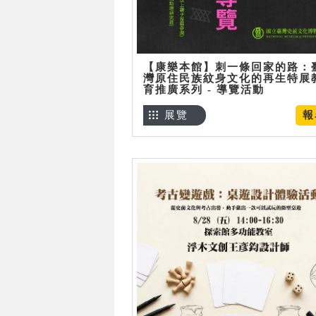
【康樂本館】刺一條回家的路：
灣原住民族紋身文化的再生特展
育推廣系列 - 導覽活動
展覽
報