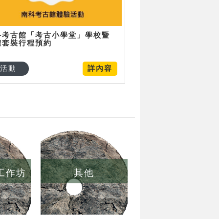
科考古館「考古小學堂」學校暨
體套裝行程預約
活動
詳內容
/工作坊
其他