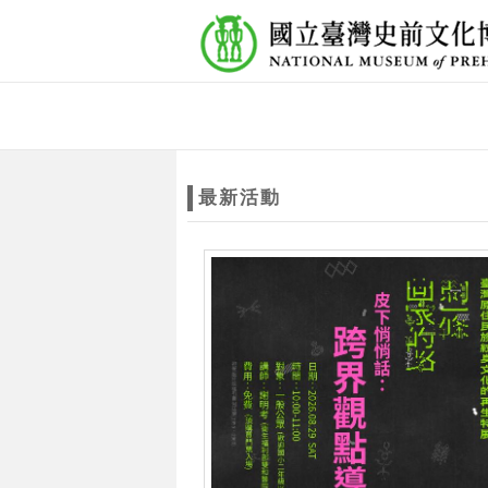
跳到主要內容
網站導覽
網
站
最新活動
主
題