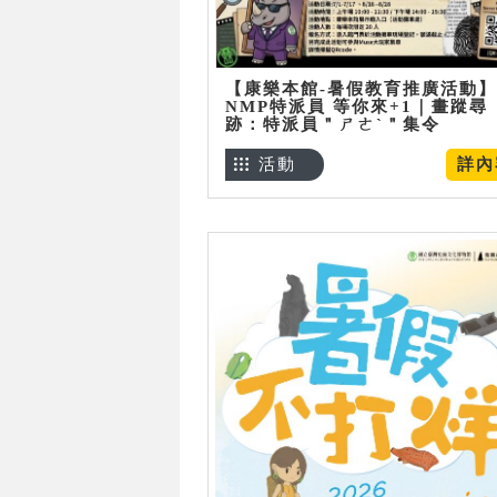
【康樂本館-暑假教育推廣活動】
NMP特派員 等你來+1｜畫蹤尋
跡：特派員＂ㄕㄜˋ＂集令
活動
詳內