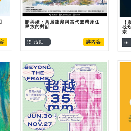
烊】
斷與續：鳥居龍藏與當代臺灣原住
【
民族的對話
找
索
容
活動
詳內容