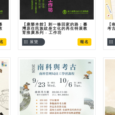
臺
【康樂本館】刺一條回家的路：臺
【
教
灣原住民族紋身文化的再生特展教
考
育推廣系列 - 工作坊
名
展覽
報名