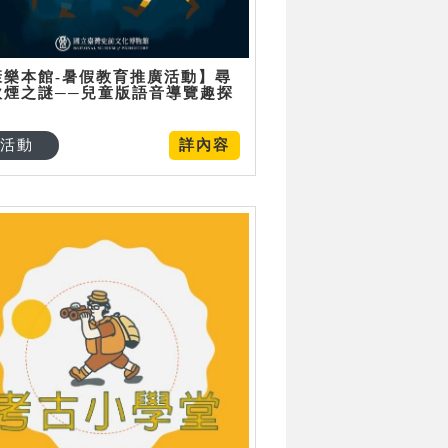
康樂本館-暑假教育推廣活動】尋
炊煙之謎──兒童版語音導覽趣探
活動
詳內容