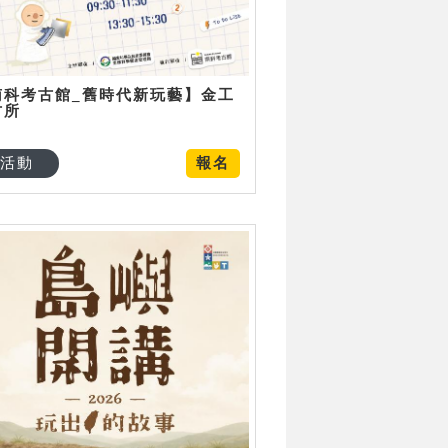
南科考古館_舊時代新玩藝】金工
古所
活動
報名