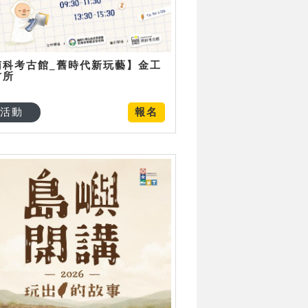
南科考古館_舊時代新玩藝】金工
古所
活動
報名