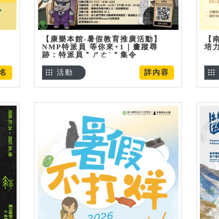
【康樂本館-暑假教育推廣活動】
【
NMP特派員 等你來+1｜畫蹤尋
培
跡：特派員＂ㄕㄜˋ＂集令
名
活動
詳內容