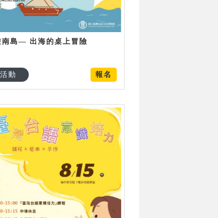
遊南島— 出海的桌上冒險
活動
報名