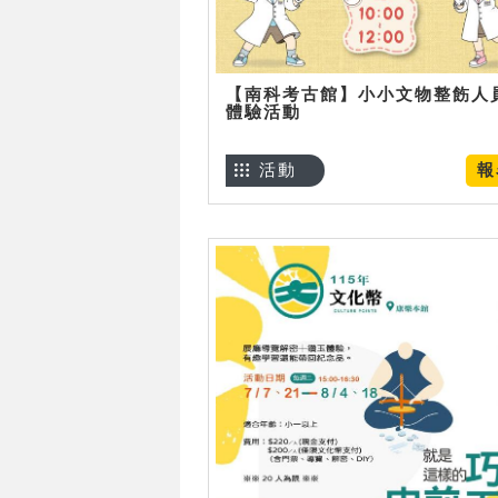
【南科考古館】小小文物整飭人
體驗活動
活動
報