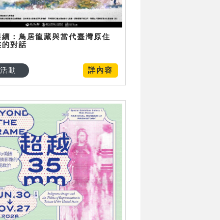
與續：鳥居龍藏與當代臺灣原住
族的對話
活動
詳內容