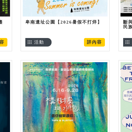
臺
卑南遺址公園【2026暑假不打烊】
斷
民
容
活動
詳內容