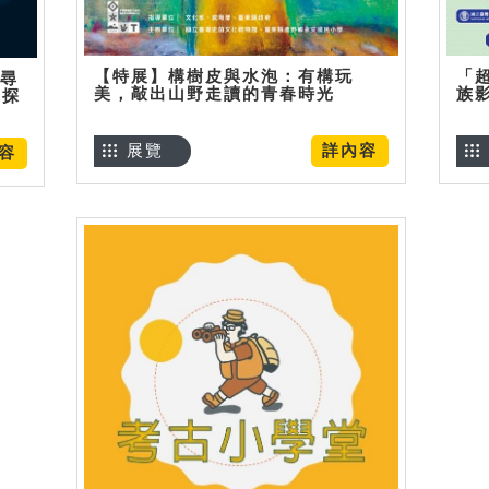
【特展】構樹皮與水泡：有構玩
「
】尋
美，敲出山野走讀的青春時光
族
趣探
展覽
詳內容
容