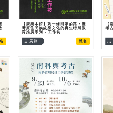
臺
【康樂本館】刺一條回家的路：臺
【
教
灣原住民族紋身文化的再生特展教
考
育推廣系列 - 工作坊
名
展覽
報名