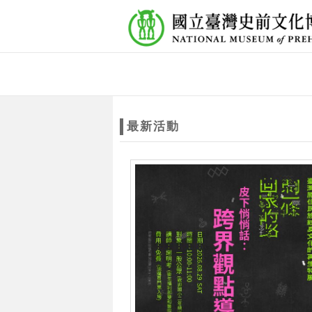
跳到主要內容
網站導覽
網
站
最新活動
主
題