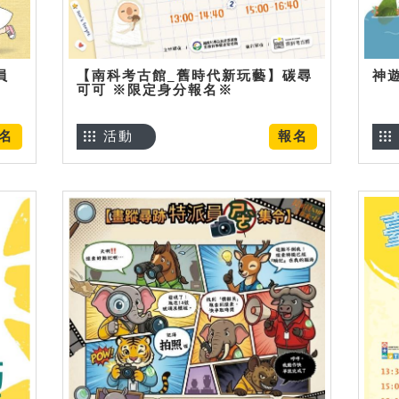
員
【南科考古館_舊時代新玩藝】碳尋
神
可可 ※限定身分報名※
名
活動
報名