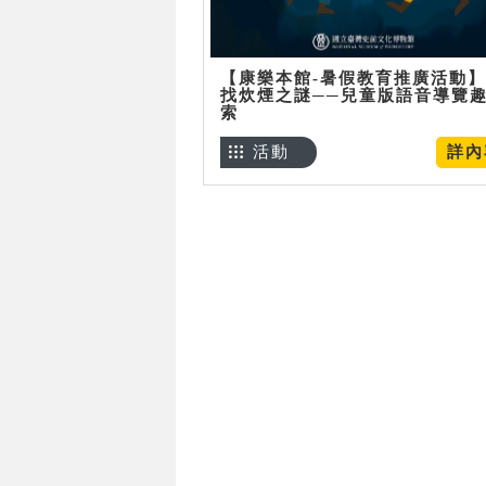
【康樂本館-暑假教育推廣活動
找炊煙之謎──兒童版語音導覽
索
活動
詳內