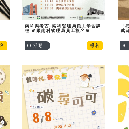
南科與考古–南科管理局員工學習課
「
程 ※限南科管理局員工報名※
戲
名
活動
報名