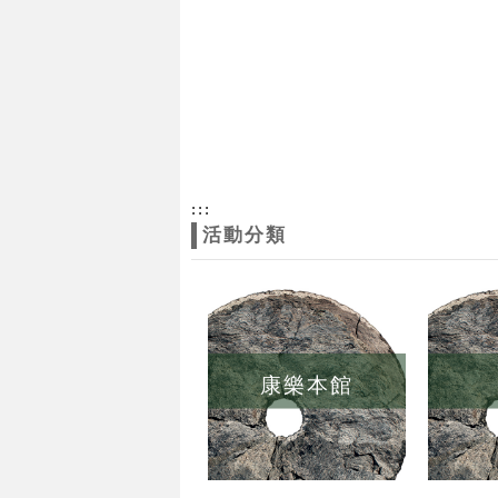
:::
活動分類
康樂本館