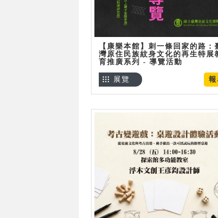
【康樂本館】刺一條回家的路：
灣原住民族紋身文化的再生特展
育推廣系列 - 導覽活動
展覽
報