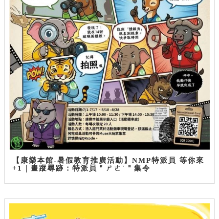
【康樂本館-暑假教育推廣活動】NMP特派員 等你來
+1｜畫蹤尋跡：特派員＂ㄕㄜˋ＂集令