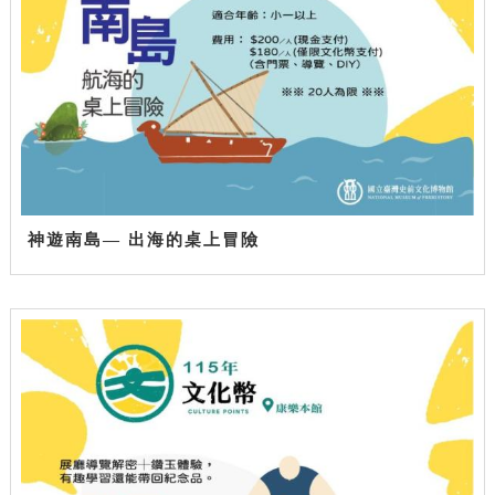
神遊南島— 出海的桌上冒險