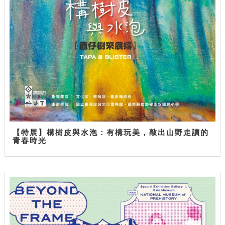
【特展】構樹皮與水泡：有構玩美，敲出山野走讀的
青春時光