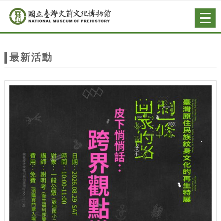
跳到主要內容
網站導覽
Togg
navig
網
站
最新活動
主
題