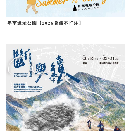
卑南遺址公園【2026暑假不打烊】