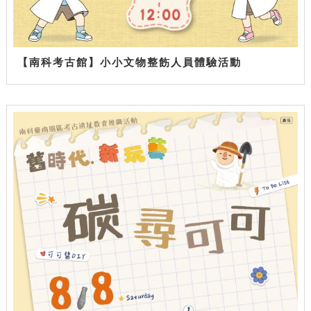
【南科考古館】小小文物整飭人員體驗活動