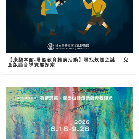
【康樂本館-暑假教育推廣活動】尋找炊煙之謎──兒
童版語音導覽趣探索