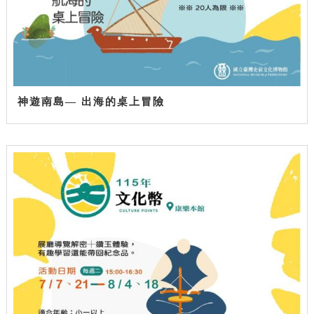
神遊南島— 出海的桌上冒險