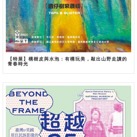
【特展】構樹皮與水泡：有構玩美，敲出山野走讀的
青春時光