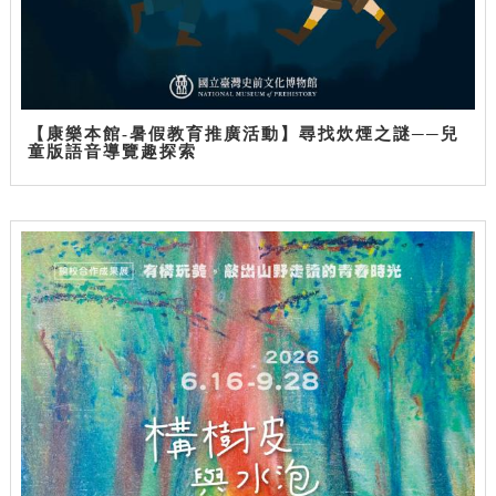
【康樂本館-暑假教育推廣活動】尋找炊煙之謎──兒
童版語音導覽趣探索