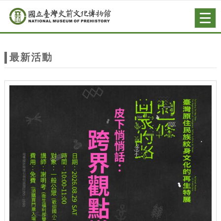
跳到主要內容
網站導覽
Togg
navig
網
站
最新活動
主
題