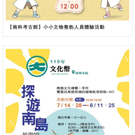
【南科考古館】小小文物整飭人員體驗活動