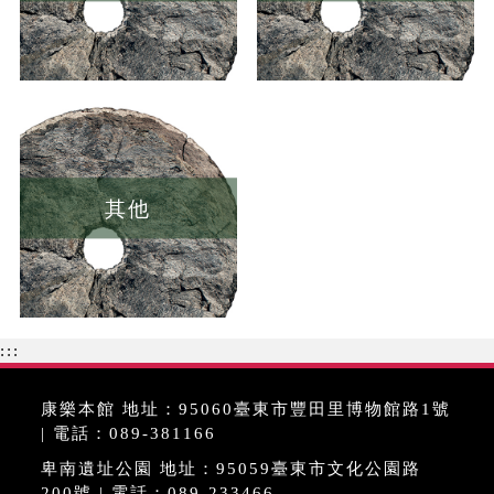
其他
:::
康樂本館 地址：95060臺東市豐田里博物館路1號
| 電話：089-381166
卑南遺址公園 地址：95059臺東市文化公園路
200號 | 電話：089-233466