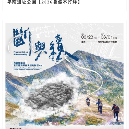
卑南遺址公園【2026暑假不打烊】