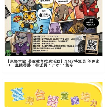
【康樂本館-暑假教育推廣活動】NMP特派員 等你來
+1｜畫蹤尋跡：特派員＂ㄕㄜˋ＂集令