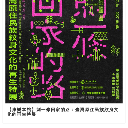
【康樂本館】刺一條回家的路：臺灣原住民族紋身文
化的再生特展