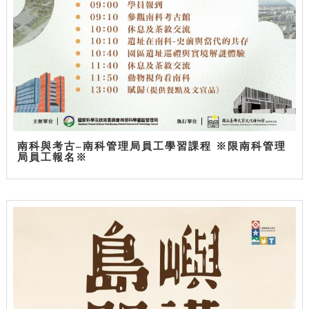
南科與考古–南科管理局員工學習課程 ※限南科管理
局員工報名※