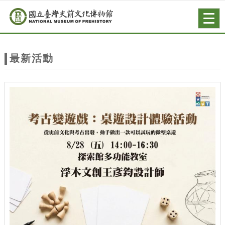
跳到主要內容
網站導覽
Togg
navig
網
站
最新活動
主
題