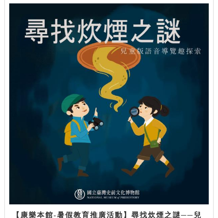
【康樂本館-暑假教育推廣活動】尋找炊煙之謎──兒