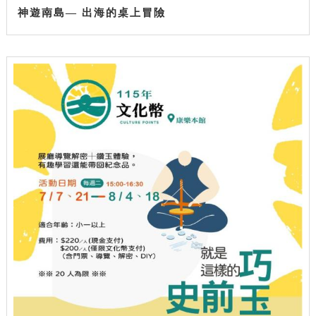
神遊南島— 出海的桌上冒險