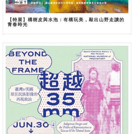
【特展】構樹皮與水泡：有構玩美，敲出山野走讀的
青春時光