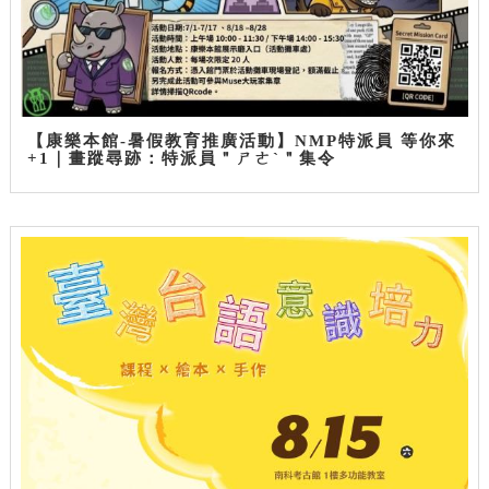
【康樂本館-暑假教育推廣活動】NMP特派員 等你來
+1｜畫蹤尋跡：特派員＂ㄕㄜˋ＂集令