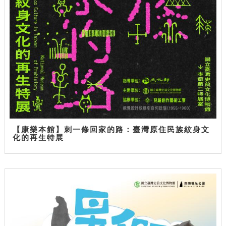
【康樂本館】刺一條回家的路：臺灣原住民族紋身文
化的再生特展