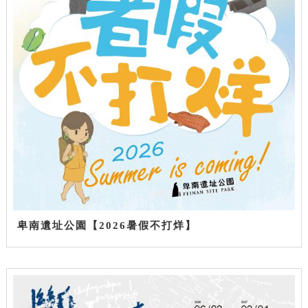
卑南遺址公園【2026暑假不打烊】