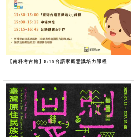
【南科考古館】8/15台語家庭意識培力課程