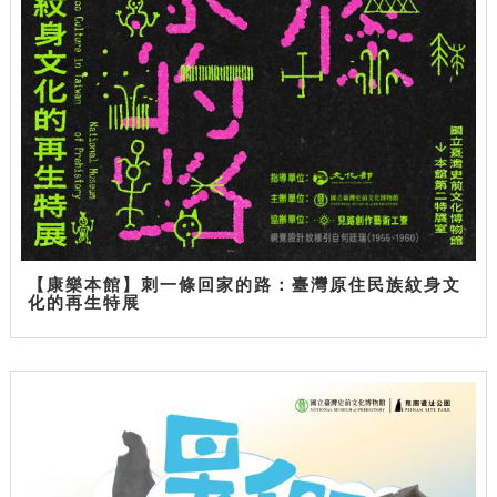
【康樂本館】刺一條回家的路：臺灣原住民族紋身文
化的再生特展