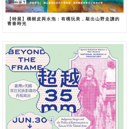
【特展】構樹皮與水泡：有構玩美，敲出山野走讀的
青春時光