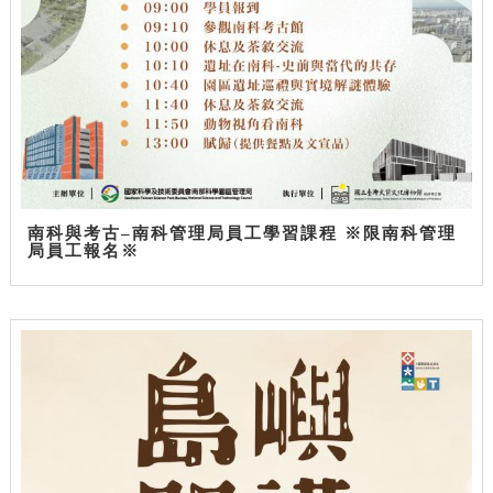
南科與考古–南科管理局員工學習課程 ※限南科管理
局員工報名※