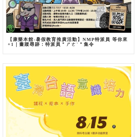
【康樂本館-暑假教育推廣活動】NMP特派員 等你來
+1｜畫蹤尋跡：特派員＂ㄕㄜˋ＂集令