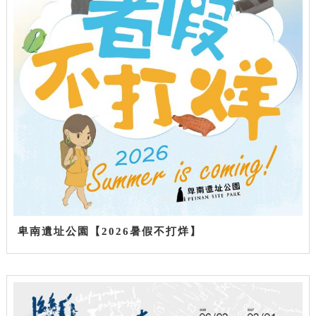
卑南遺址公園【2026暑假不打烊】