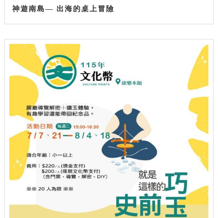
神遊南島— 出海的桌上冒險