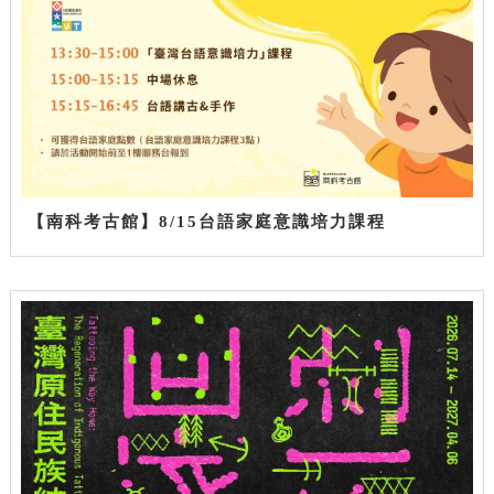
【南科考古館】8/15台語家庭意識培力課程