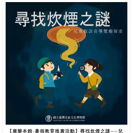
【康樂本館-暑假教育推廣活動】尋找炊煙之謎──兒