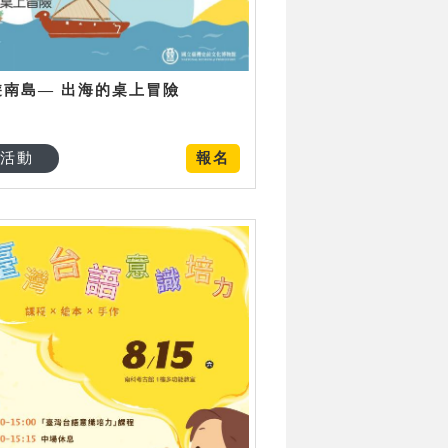
遊南島— 出海的桌上冒險
活動
報名