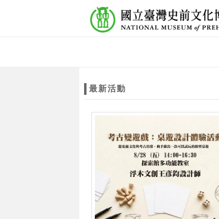
跳到主要內容
網站導覽
網
站
最新活動
主
題