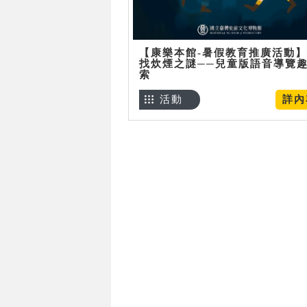
【康樂本館-暑假教育推廣活動
找炊煙之謎──兒童版語音導覽
索
活動
詳內