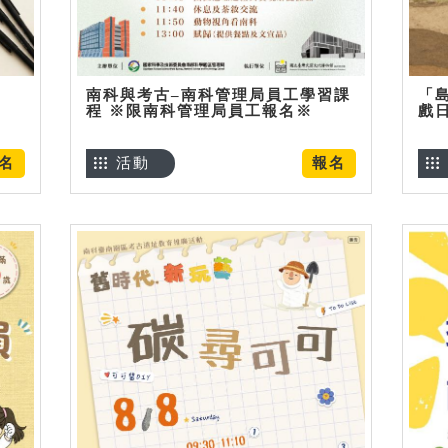
南科與考古–南科管理局員工學習課
「
程 ※限南科管理局員工報名※
戲
名
活動
報名