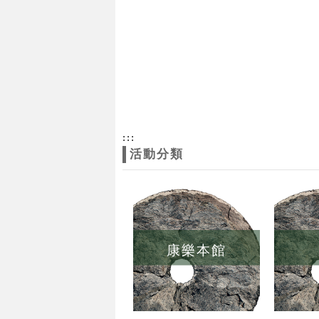
:::
活動分類
康樂本館