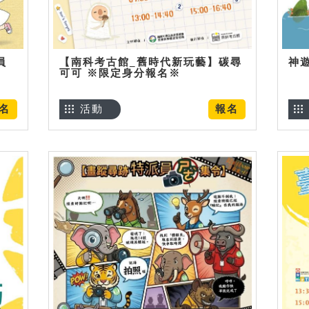
員
【南科考古館_舊時代新玩藝】碳尋
神
可可 ※限定身分報名※
名
活動
報名