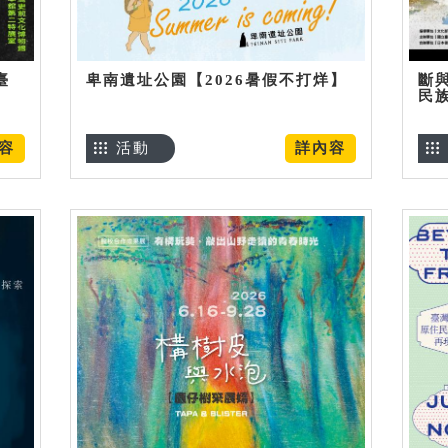
臺
卑南遺址公園【2026暑假不打烊】
斷
民
容
活動
詳內容