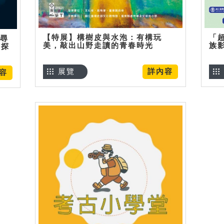
【特展】構樹皮與水泡：有構玩
「
】尋
美，敲出山野走讀的青春時光
族
趣探
展覽
詳內容
容