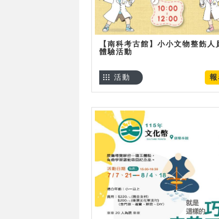
【南科考古館】小小文物整飭人
體驗活動
活動
報