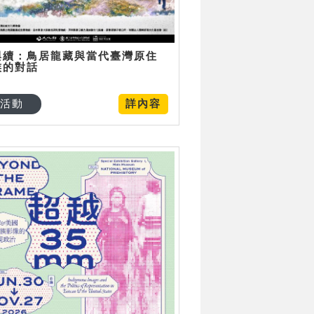
與續：鳥居龍藏與當代臺灣原住
族的對話
活動
詳內容