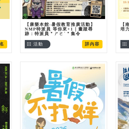
【康樂本館-暑假教育推廣活動】
【
NMP特派員 等你來+1｜畫蹤尋
培
跡：特派員＂ㄕㄜˋ＂集令
名
活動
詳內容