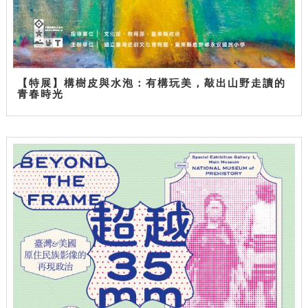
【特展】構樹皮與水泡：有構玩美，敲出山野走讀的
青春時光