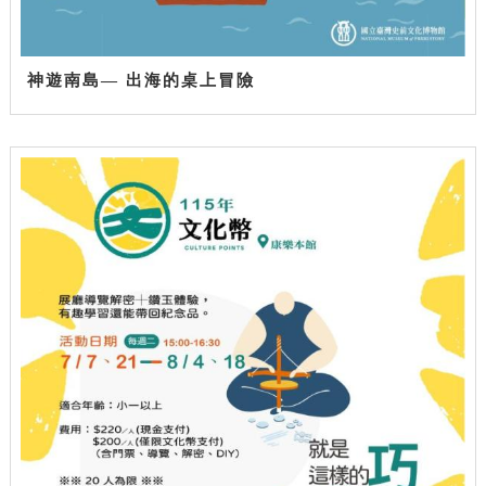
神遊南島— 出海的桌上冒險