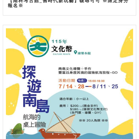
【南科考古館_舊時代新玩藝】碳尋可可 ※限定身分
報名※