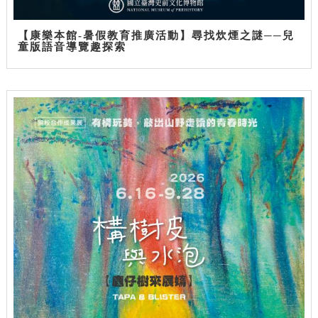
【康樂本館-暑假教育推廣活動】尋找炊煙之謎──兒
童版語音導覽趣探索