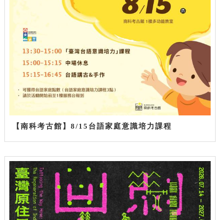
【南科考古館】8/15台語家庭意識培力課程