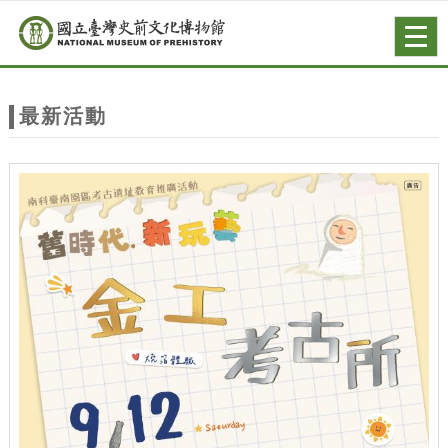
跳到主要內容
網站導覽
Togg
navig
網
站
最新活動
主
題