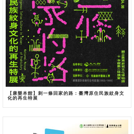
【康樂本館】刺一條回家的路：臺灣原住民族紋身文
化的再生特展