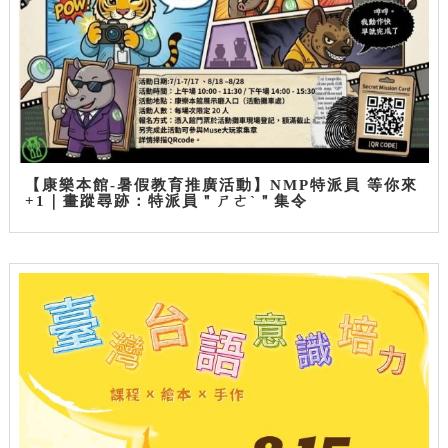
【康樂本館-暑假教育推廣活動】NMP特派員 等你來
+1｜畫蹤尋跡：特派員＂ㄕㄜˋ＂集令