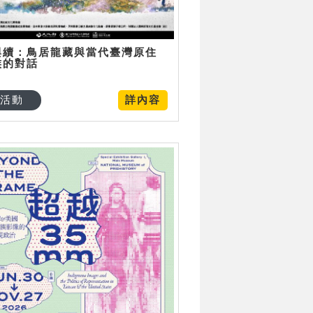
與續：鳥居龍藏與當代臺灣原住
族的對話
活動
詳內容