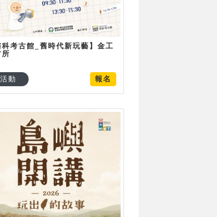
南科考古館_舊時代新玩藝】金工
古所
活動
報名