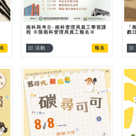
南科與考古–南科管理局員工學習課
「
程 ※限南科管理局員工報名※
戲
名
活動
報名