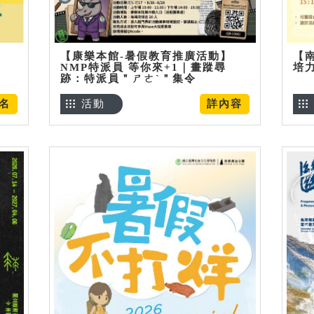
【康樂本館-暑假教育推廣活動】
【
NMP特派員 等你來+1｜畫蹤尋
培
跡：特派員＂ㄕㄜˋ＂集令
名
活動
詳內容