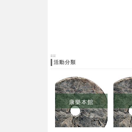
:::
活動分類
康樂本館