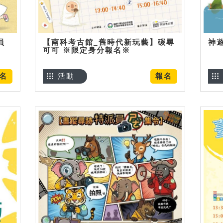
員
【南科考古館_舊時代新玩藝】碳尋
神
可可 ※限定身分報名※
名
活動
報名