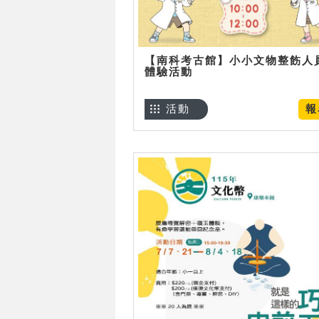
【南科考古館】小小文物整飭人
體驗活動
活動
報