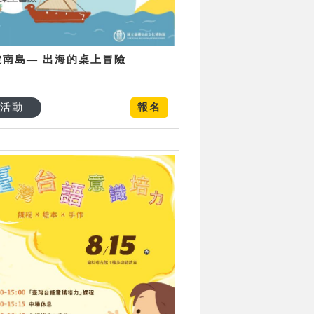
遊南島— 出海的桌上冒險
活動
報名