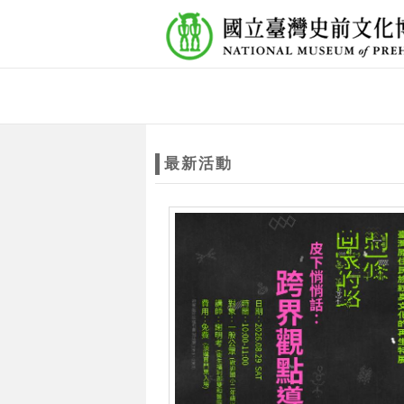
跳到主要內容
網站導覽
網
站
最新活動
主
題