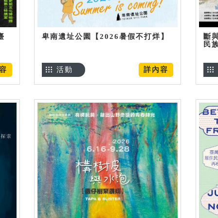
臺
卑南遺址公園【2026暑假不打烊】
斷
民
容
活動
詳內容