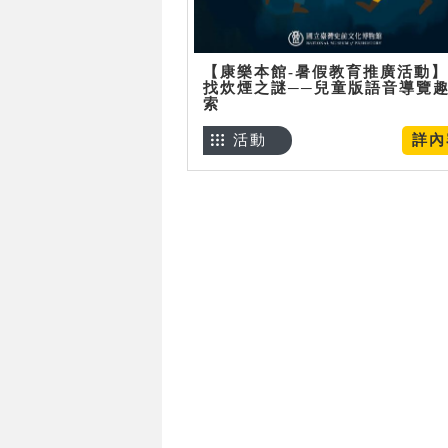
【康樂本館-暑假教育推廣活動
找炊煙之謎──兒童版語音導覽
索
活動
詳內