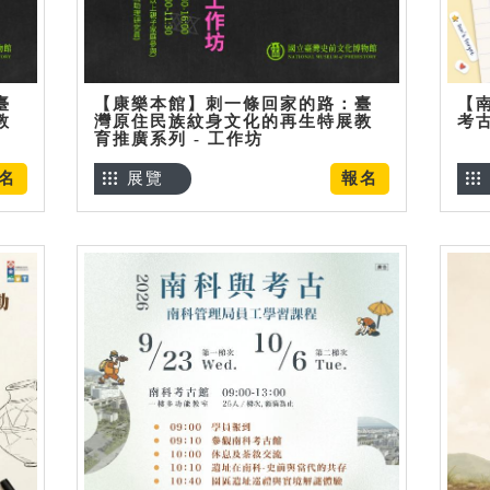
臺
【康樂本館】刺一條回家的路：臺
【
教
灣原住民族紋身文化的再生特展教
考
育推廣系列 - 工作坊
名
展覽
報名