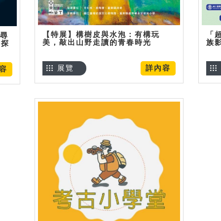
【特展】構樹皮與水泡：有構玩
「
】尋
美，敲出山野走讀的青春時光
族
趣探
展覽
詳內容
容