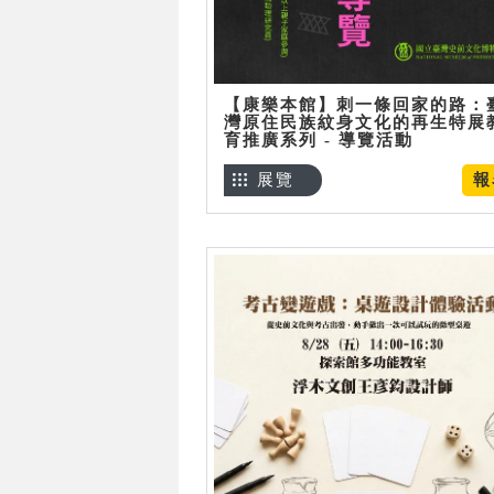
【康樂本館】刺一條回家的路：
灣原住民族紋身文化的再生特展
育推廣系列 - 導覽活動
展覽
報