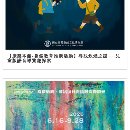
【康樂本館-暑假教育推廣活動】尋找炊煙之謎──兒
童版語音導覽趣探索