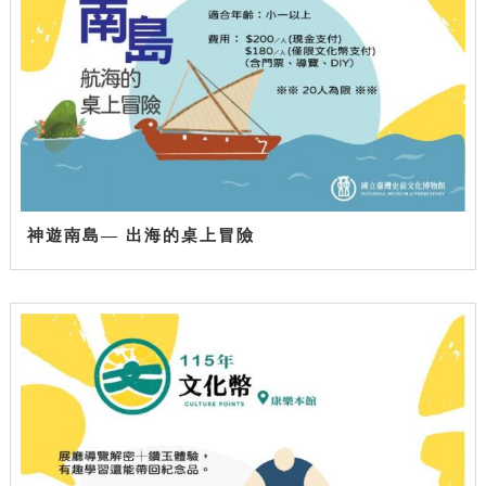
神遊南島— 出海的桌上冒險