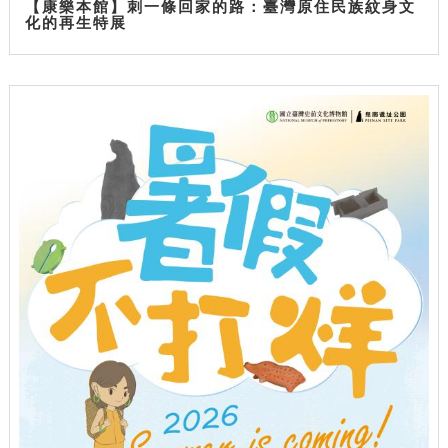
【康樂本館】刺一條回家的路：臺灣原住民族紋身文
化的再生特展