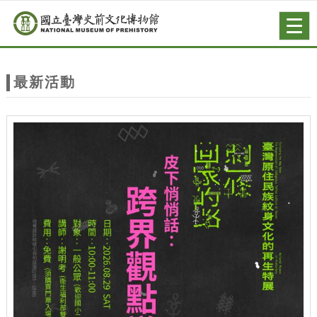
跳到主要內容
網站導覽
Togg
navig
網
站
最新活動
主
題