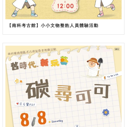
【南科考古館】小小文物整飭人員體驗活動