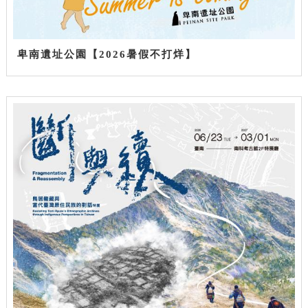
卑南遺址公園【2026暑假不打烊】