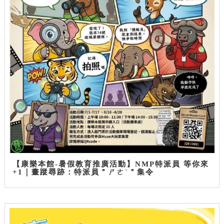
【康樂本館-暑假教育推廣活動】NMP特派員 等你來
+1｜畫蹤尋跡：特派員＂ㄕㄜˋ＂集令