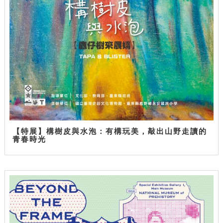
【特展】構樹皮與水泡：有構玩美，敲出山野走讀的
青春時光