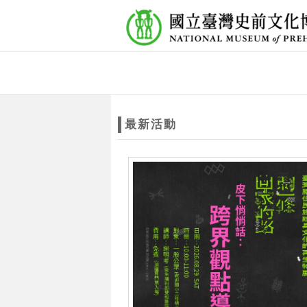
跳到主要內容
網站導覽
網
站
最新活動
主
題