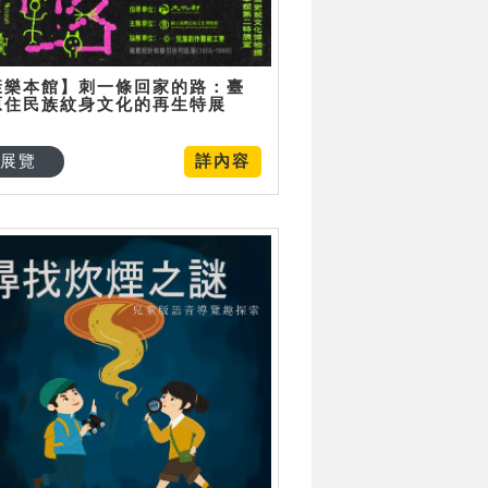
康樂本館】刺一條回家的路：臺
原住民族紋身文化的再生特展
展覽
詳內容