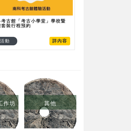
科考古館「考古小學堂」學校暨
體套裝行程預約
活動
詳內容
/工作坊
其他