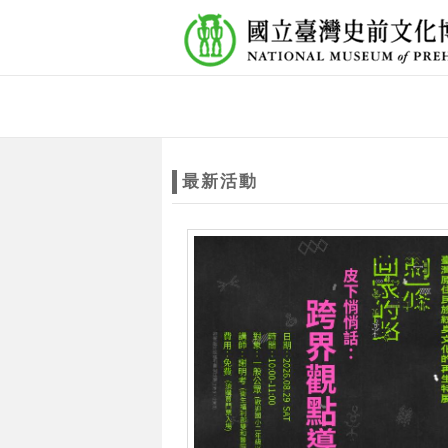
跳到主要內容
網站導覽
網
站
最新活動
主
題