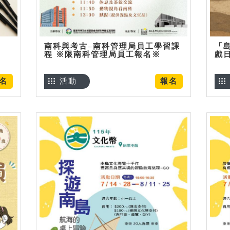
南科與考古–南科管理局員工學習課
「
程 ※限南科管理局員工報名※
戲
名
活動
報名