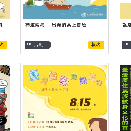
員
神遊南島— 出海的桌上冒險
就
名
活動
報名