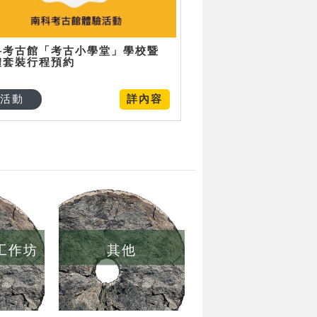
科考古館「考古小學堂」學校暨
體套裝行程預約
活動
詳內容
/工作坊
其他