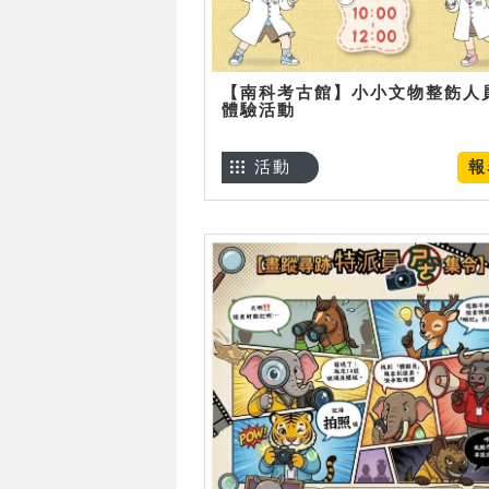
【南科考古館】小小文物整飭人
體驗活動
活動
報