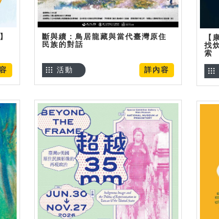
烊】
斷與續：鳥居龍藏與當代臺灣原住
【
民族的對話
找
索
容
活動
詳內容