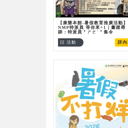
【康樂本館-暑假教育推廣活動】
NMP特派員 等你來+1｜畫蹤尋
跡：特派員＂ㄕㄜˋ＂集令
活動
詳內