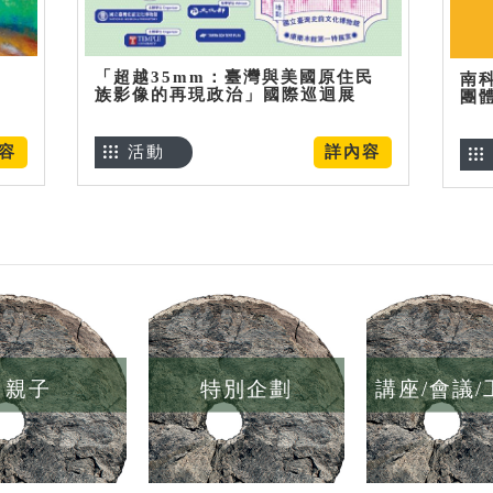
「超越35mm：臺灣與美國原住民
南
族影像的再現政治」國際巡迴展
團
容
活動
詳內容
親子
特別企劃
講座/會議