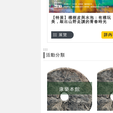
【特展】構樹皮與水泡：有構玩
美，敲出山野走讀的青春時光
展覽
詳內
:::
活動分類
康樂本館