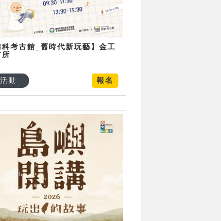
南科考古館_舊時代新玩藝】金工
古所
活動
報名