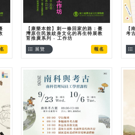
臺
【康樂本館】刺一條回家的路：臺
【
教
灣原住民族紋身文化的再生特展教
考
育推廣系列 - 工作坊
名
展覽
報名