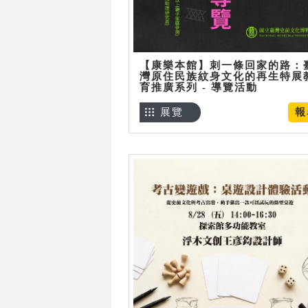
【康樂本館】刺一條回家的路：
灣原住民族紋身文化的再生特展
育推廣系列 - 導覽活動
展覽
報