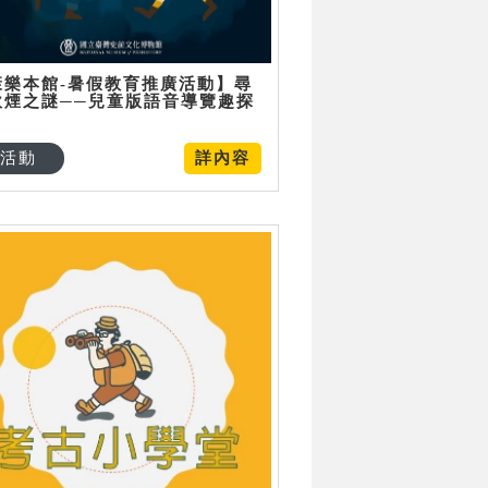
康樂本館-暑假教育推廣活動】尋
炊煙之謎──兒童版語音導覽趣探
活動
詳內容