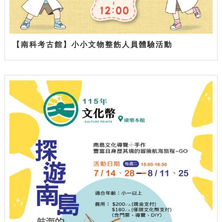
【南科考古館】小小文物整飭人員體驗活動