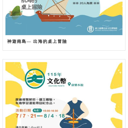
神遊南島— 出海的桌上冒險