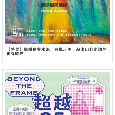
【特展】構樹皮與水泡：有構玩美，敲出山野走讀的
青春時光