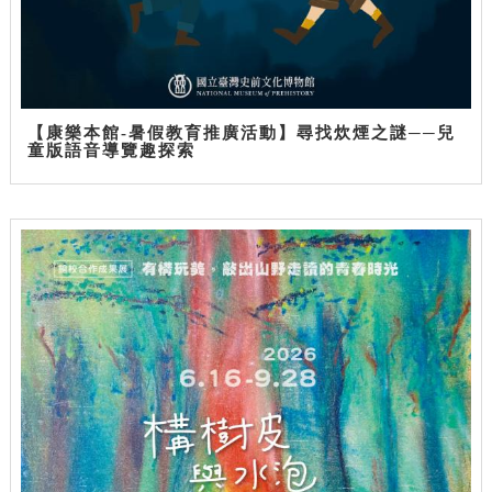
【康樂本館-暑假教育推廣活動】尋找炊煙之謎──兒
童版語音導覽趣探索