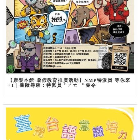
【康樂本館-暑假教育推廣活動】NMP特派員 等你來
+1｜畫蹤尋跡：特派員＂ㄕㄜˋ＂集令