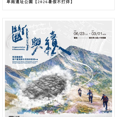
卑南遺址公園【2026暑假不打烊】