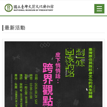
跳到主要內容
網站導覽
Togg
navig
網
站
最新活動
主
題