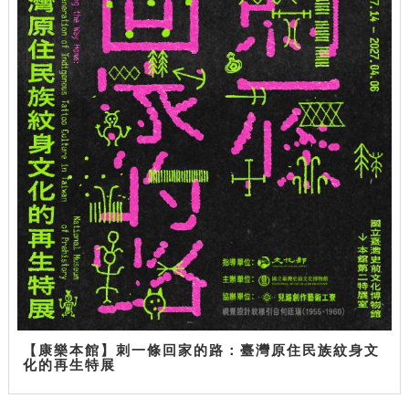
【康樂本館】刺一條回家的路：臺灣原住民族紋身文
化的再生特展