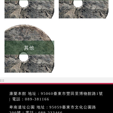
其他
:::
康樂本館 地址：95060臺東市豐田里博物館路1號
| 電話：089-381166
卑南遺址公園 地址：95059臺東市文化公園路
200號 | 電話：089-233466