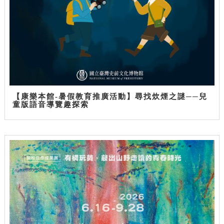
【康樂本館-暑假教育推廣活動】尋找炊煙之謎──兒
童版語音導覽趣探索