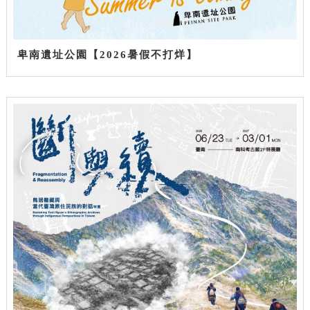
卑南遺址公園【2026暑假不打烊】