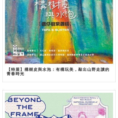
【特展】構樹皮與水泡：有構玩美，敲出山野走讀的
青春時光