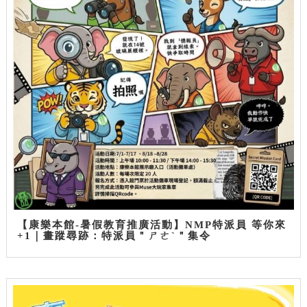
【康樂本館-暑假教育推廣活動】NMP特派員 等你來
+1｜畫蹤尋跡：特派員＂ㄕㄜˋ＂集令