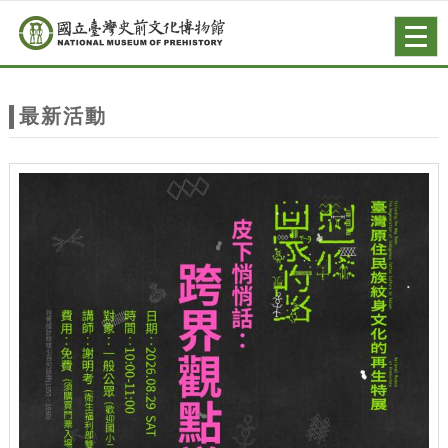
跳到主要內容
網站導覽
Togg
navig
網
站
最新活動
主
題