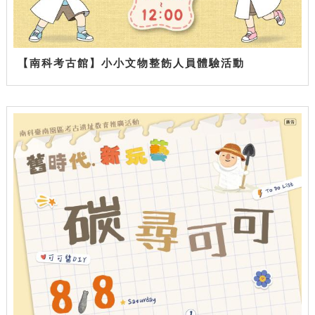
【南科考古館】小小文物整飭人員體驗活動