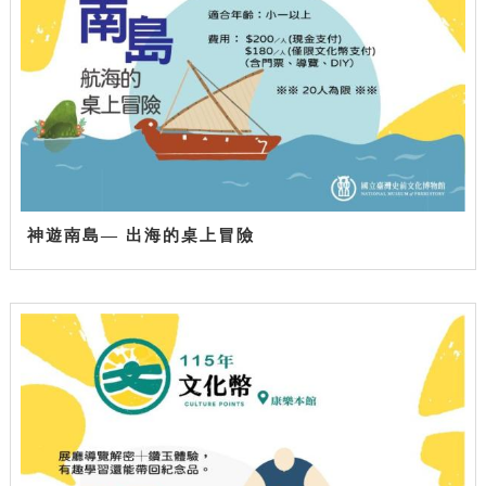
神遊南島— 出海的桌上冒險