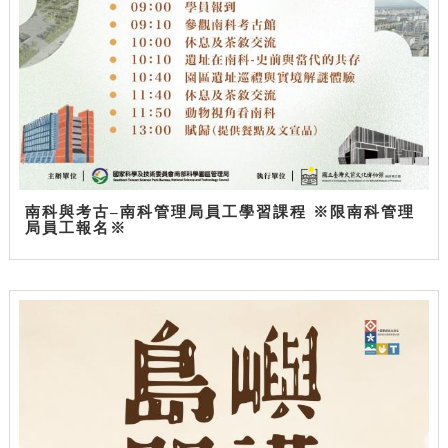
南科與考古–南科管理局員工學習課程 ※限南科管理
局員工報名※