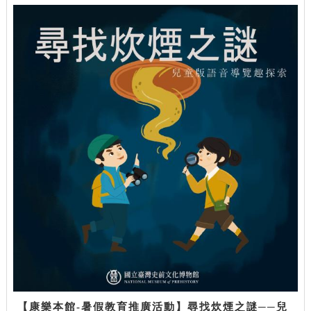
【康樂本館-暑假教育推廣活動】尋找炊煙之謎──兒