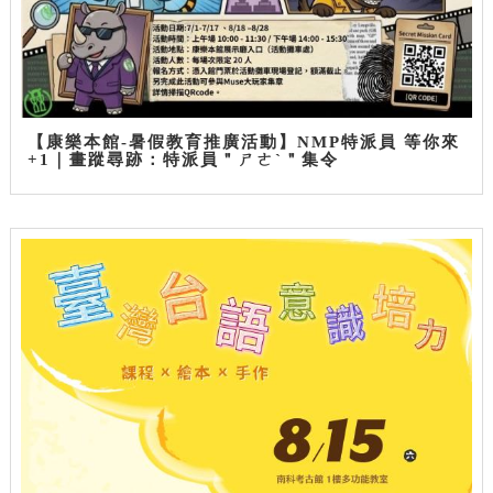
【康樂本館-暑假教育推廣活動】NMP特派員 等你來
+1｜畫蹤尋跡：特派員＂ㄕㄜˋ＂集令