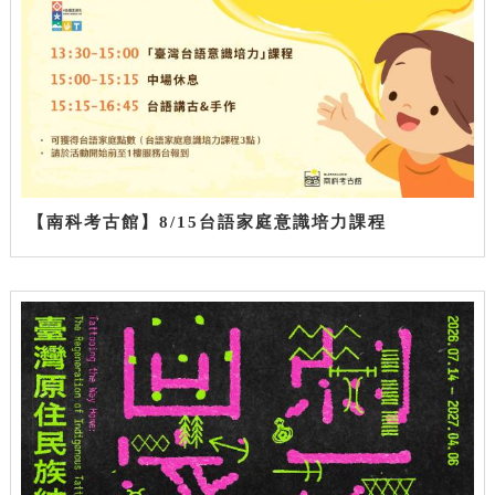
【南科考古館】8/15台語家庭意識培力課程