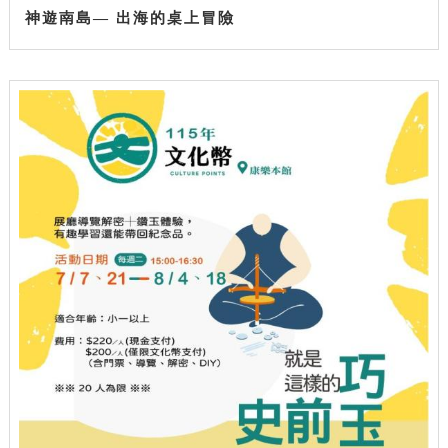
神遊南島— 出海的桌上冒險