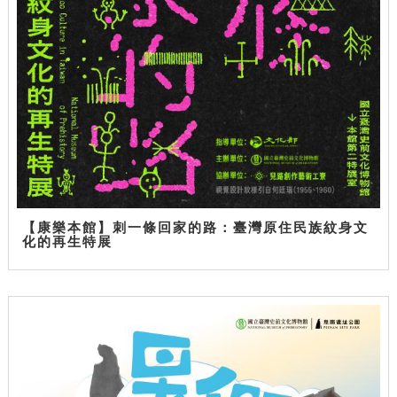
【康樂本館】刺一條回家的路：臺灣原住民族紋身文
化的再生特展