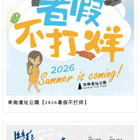
卑南遺址公園【2026暑假不打烊】