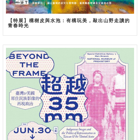
【特展】構樹皮與水泡：有構玩美，敲出山野走讀的
青春時光