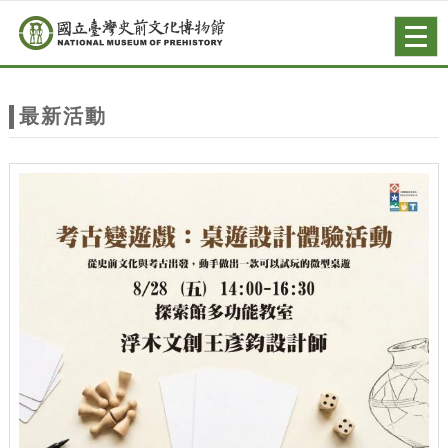
跳到主要內容
網站導覽
Togg
navig
網
站
最新活動
主
題