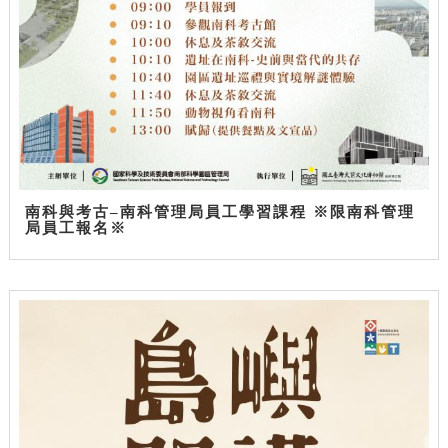
南科與考古–南科管理局員工學習課程 ※限南科管理
局員工報名※