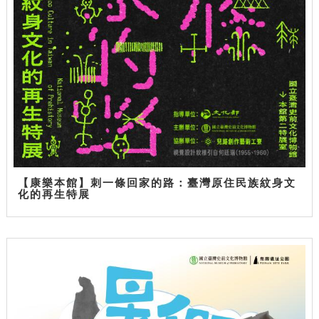
【康樂本館】刺一條回家的路：臺灣原住民族紋身文
化的再生特展