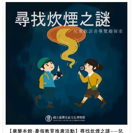
【康樂本館-暑假教育推廣活動】尋找炊煙之謎──兒