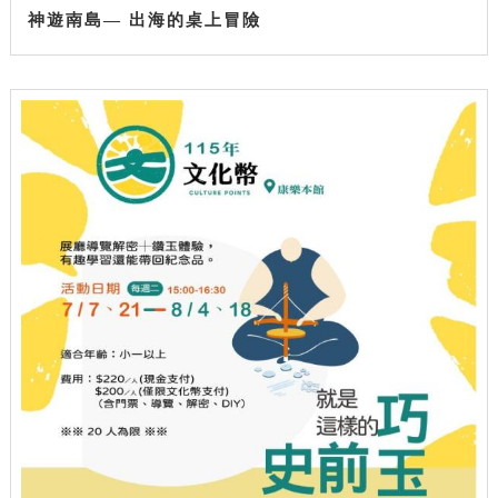
神遊南島— 出海的桌上冒險