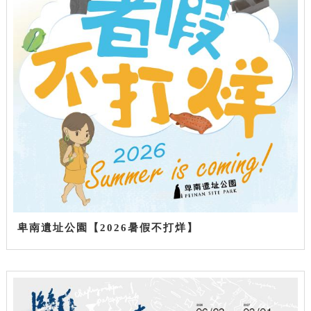
卑南遺址公園【2026暑假不打烊】