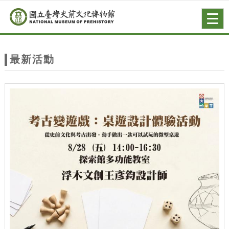
跳到主要內容
網站導覽
Togg
navig
網
站
最新活動
主
題