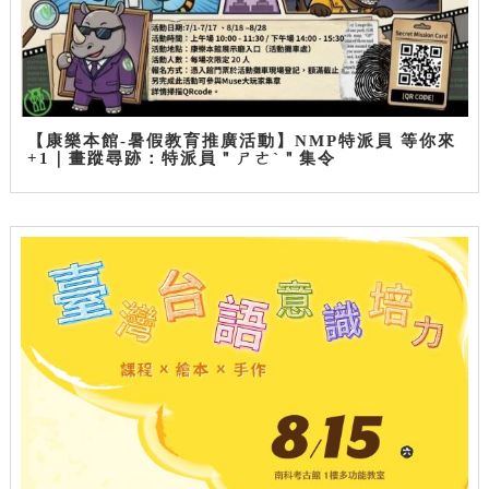
【康樂本館-暑假教育推廣活動】NMP特派員 等你來
+1｜畫蹤尋跡：特派員＂ㄕㄜˋ＂集令