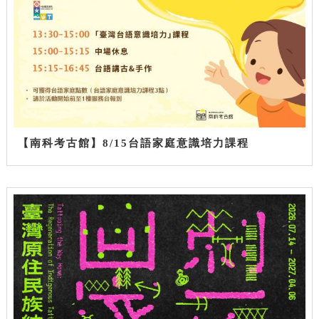
【南科考古館】8/15台語家庭意識培力課程