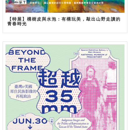
【特展】構樹皮與水泡：有構玩美，敲出山野走讀的
青春時光