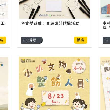
金工
考古變遊戲：桌遊設計體驗活動
南
程
名
活動
報名