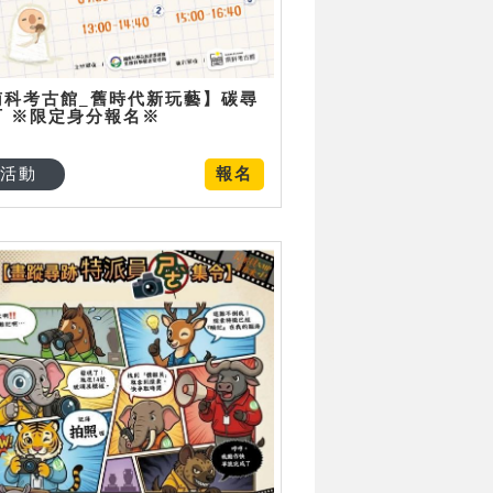
南科考古館_舊時代新玩藝】碳尋
可 ※限定身分報名※
活動
報名