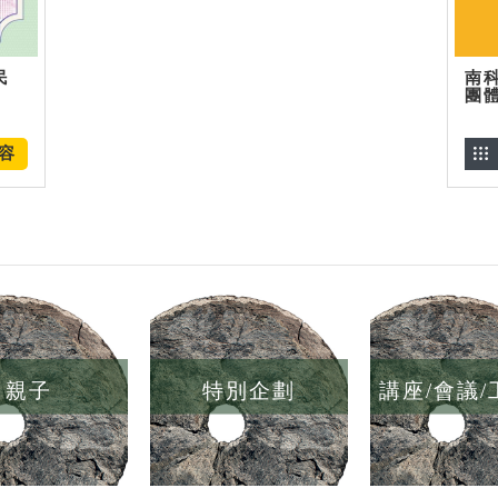
民
南
團
容
親子
特別企劃
講座/會議