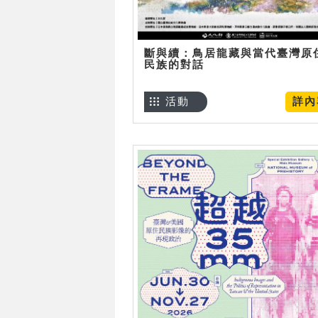
斷與續：鳥居龍藏與當代臺灣原
民族的對話
活動
詳內