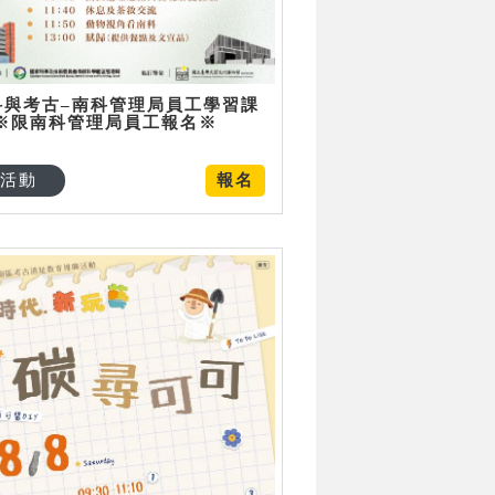
科與考古–南科管理局員工學習課
 ※限南科管理局員工報名※
活動
報名