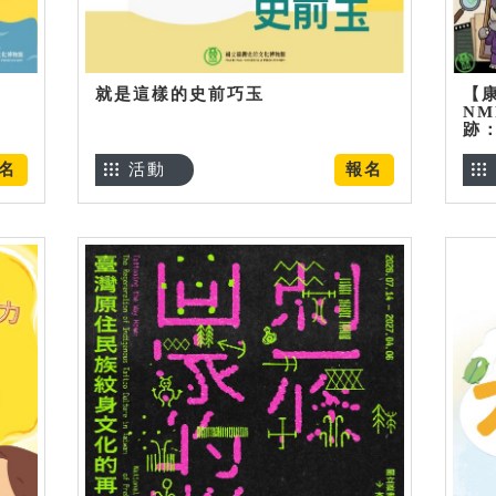
就是這樣的史前巧玉
【
NM
跡
名
活動
報名