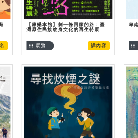
識
【康樂本館】刺一條回家的路：臺
卑
灣原住民族紋身文化的再生特展
名
展覽
詳內容