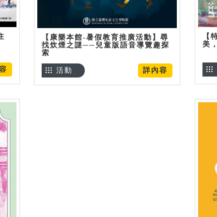
住
【
【康樂本館-暑假教育推廣活動】尋
美
找炊煙之謎──兒童版語音導覽趣探
索
容
活動
詳內容