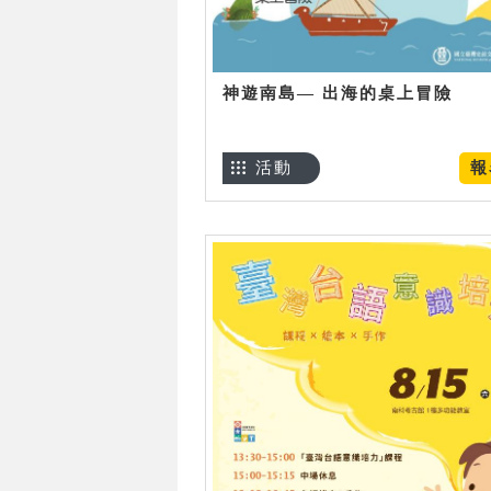
神遊南島— 出海的桌上冒險
活動
報