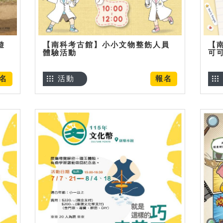
遊
【南科考古館】小小文物整飭人員
【
體驗活動
可
名
活動
報名