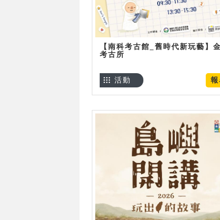
【南科考古館_舊時代新玩藝】
考古所
活動
報