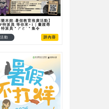
康樂本館-暑假教育推廣活動】
P特派員 等你來+1｜畫蹤尋
：特派員＂ㄕㄜˋ＂集令
活動
詳內容