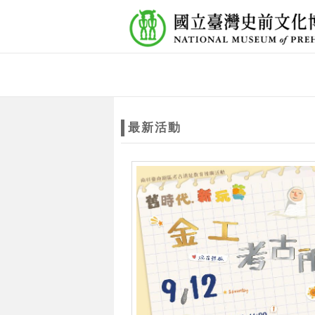
跳到主要內容
網站導覽
網
站
最新活動
主
題