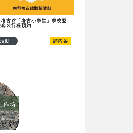
科考古館「考古小學堂」學校暨
體套裝行程預約
活動
詳內容
/工作坊