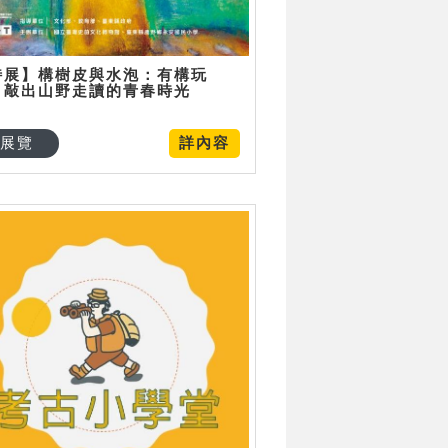
特展】構樹皮與水泡：有構玩
，敲出山野走讀的青春時光
展覽
詳內容