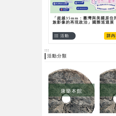
「超越35mm：臺灣與美國原住
族影像的再現政治」國際巡迴展
活動
詳內
:::
活動分類
康樂本館