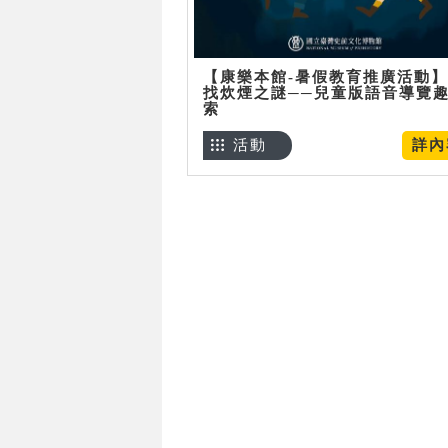
【康樂本館-暑假教育推廣活動
找炊煙之謎──兒童版語音導覽
索
活動
詳內