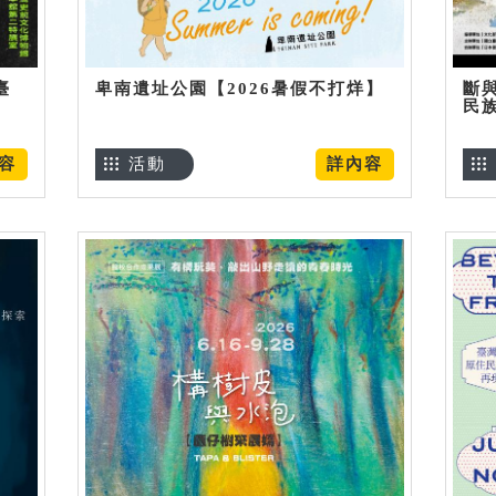
臺
卑南遺址公園【2026暑假不打烊】
斷
民
容
活動
詳內容