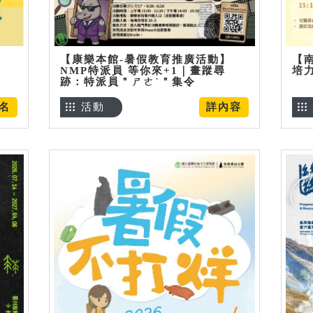
【康樂本館-暑假教育推廣活動】
【
NMP特派員 等你來+1｜畫蹤尋
培
跡：特派員＂ㄕㄜˋ＂集令
名
活動
詳內容