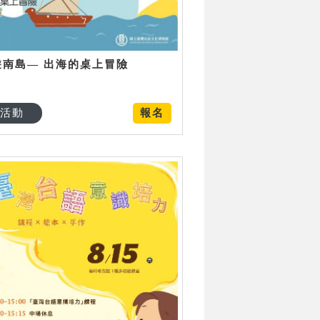
遊南島— 出海的桌上冒險
活動
報名