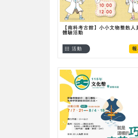
【南科考古館】小小文物整飭人
體驗活動
活動
報