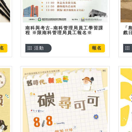
南科與考古–南科管理局員工學習課
「
程 ※限南科管理局員工報名※
戲
名
活動
報名