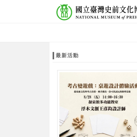
跳到主要內容
網站導覽
網
站
最新活動
主
題