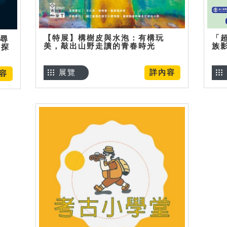
【特展】構樹皮與水泡：有構玩
「
】尋
美，敲出山野走讀的青春時光
族
趣探
展覽
詳內容
容