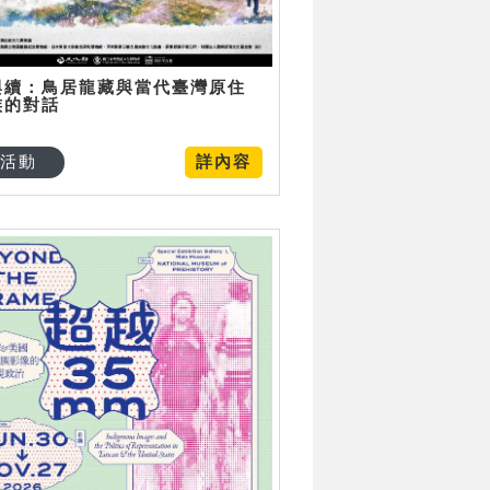
與續：鳥居龍藏與當代臺灣原住
族的對話
活動
詳內容