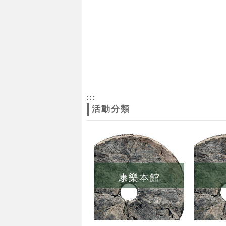
:::
活動分類
康樂本館