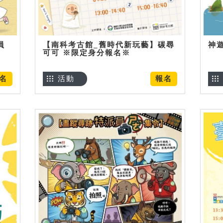
員
【南科考古館_舊時代新玩藝】碳尋
神
可可 ※限定身分報名※
名
活動
報名