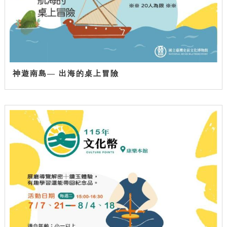
神遊南島— 出海的桌上冒險