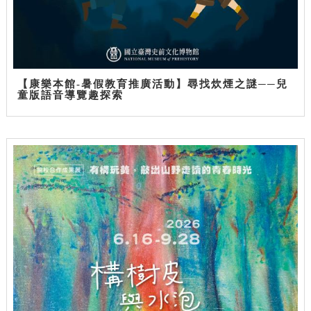
【康樂本館-暑假教育推廣活動】尋找炊煙之謎──兒
童版語音導覽趣探索