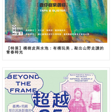
【特展】構樹皮與水泡：有構玩美，敲出山野走讀的
青春時光