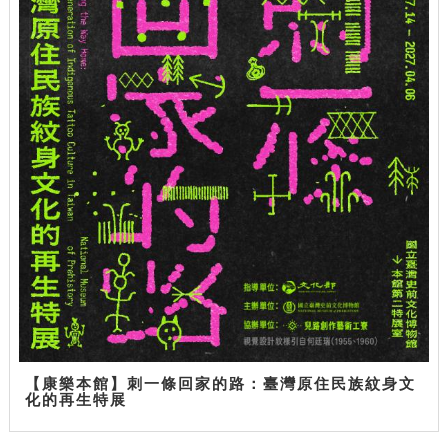
【康樂本館】刺一條回家的路：臺灣原住民族紋身文
化的再生特展