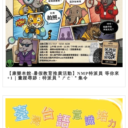
【康樂本館-暑假教育推廣活動】NMP特派員 等你來
+1｜畫蹤尋跡：特派員＂ㄕㄜˋ＂集令