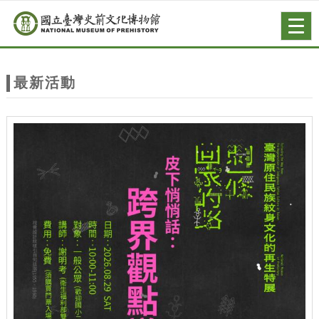
跳到主要內容
網站導覽
Togg
navig
網
站
最新活動
主
題