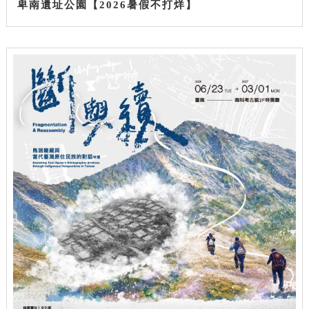
卑南遺址公園【2026暑假不打烊】