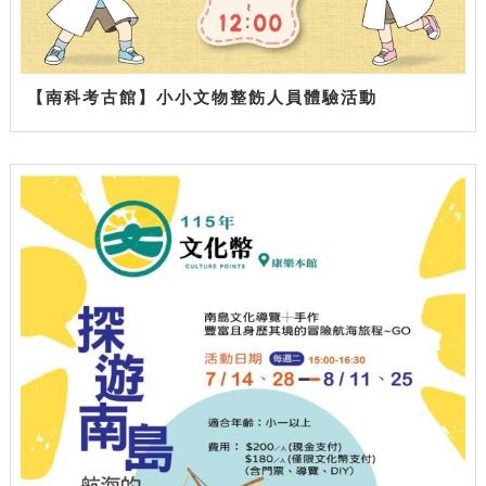
【南科考古館】小小文物整飭人員體驗活動