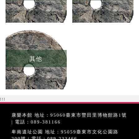
其他
:::
康樂本館 地址：95060臺東市豐田里博物館路1號
| 電話：089-381166
卑南遺址公園 地址：95059臺東市文化公園路
200號 | 電話：089-233466