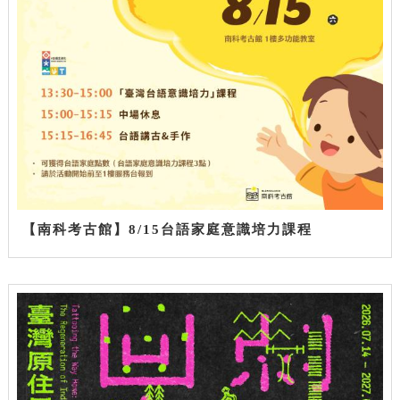
【南科考古館】8/15台語家庭意識培力課程