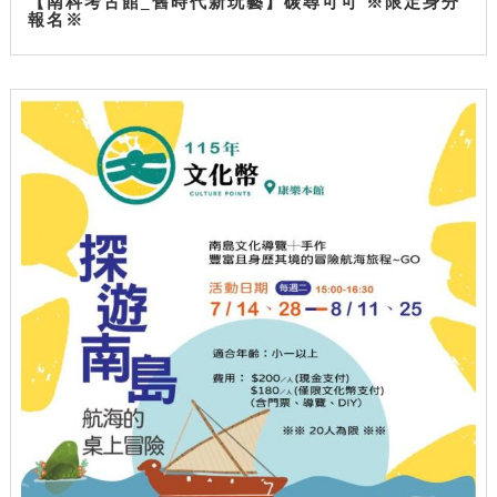
【南科考古館_舊時代新玩藝】碳尋可可 ※限定身分
報名※