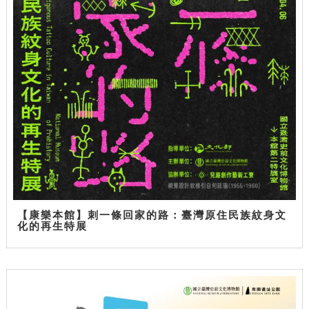
【康樂本館】刺一條回家的路：臺灣原住民族紋身文
化的再生特展