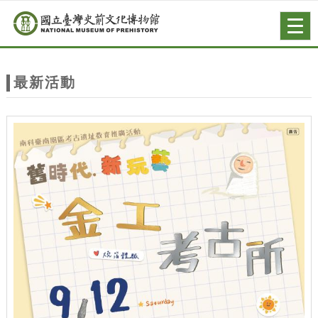
跳到主要內容
網站導覽
Togg
navig
網
站
最新活動
主
題