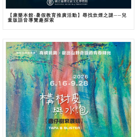
【康樂本館-暑假教育推廣活動】尋找炊煙之謎──兒
童版語音導覽趣探索