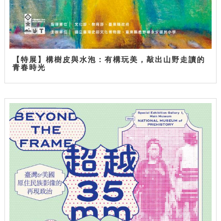
【特展】構樹皮與水泡：有構玩美，敲出山野走讀的
青春時光