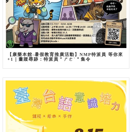
【康樂本館-暑假教育推廣活動】NMP特派員 等你來
+1｜畫蹤尋跡：特派員＂ㄕㄜˋ＂集令