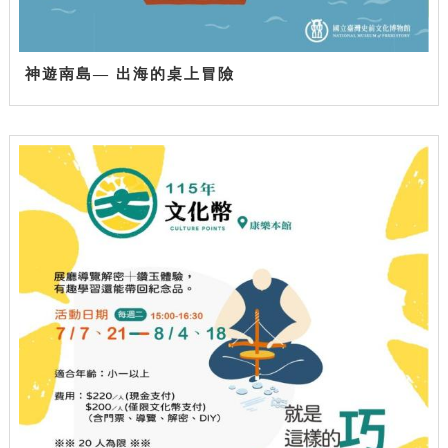
神遊南島— 出海的桌上冒險