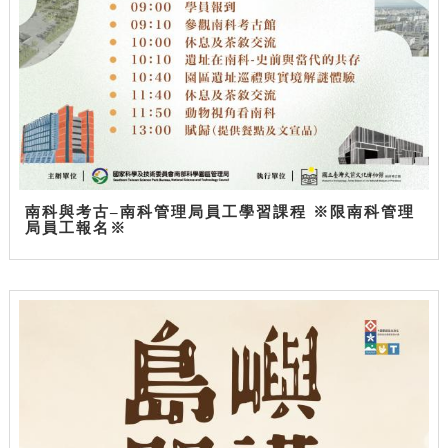
南科與考古–南科管理局員工學習課程 ※限南科管理
局員工報名※