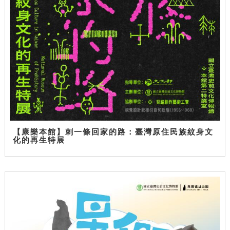
【康樂本館】刺一條回家的路：臺灣原住民族紋身文
化的再生特展