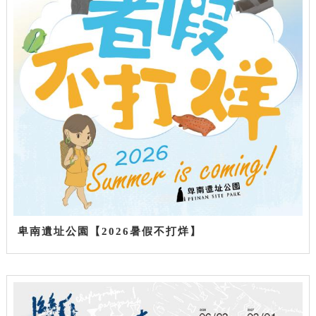
卑南遺址公園【2026暑假不打烊】