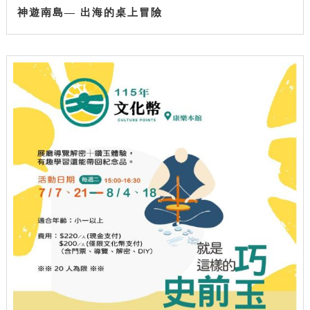
神遊南島— 出海的桌上冒險