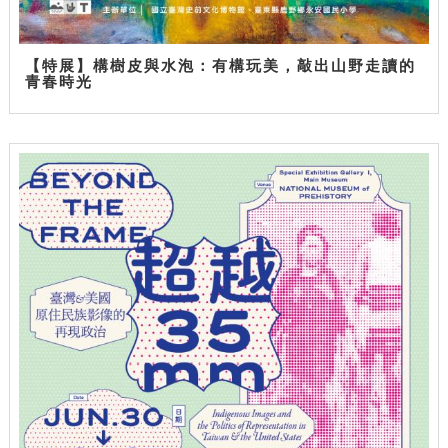
【特展】構樹皮與水泡：有構玩美，敲出山野走讀的
青春時光