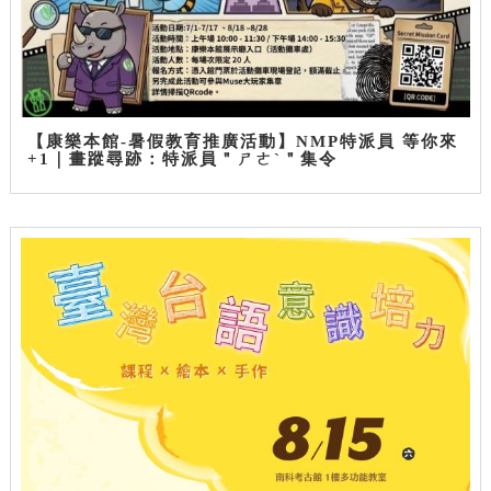
【康樂本館-暑假教育推廣活動】NMP特派員 等你來
+1｜畫蹤尋跡：特派員＂ㄕㄜˋ＂集令