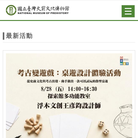
跳到主要內容
網站導覽
Togg
navig
網
站
最新活動
主
題