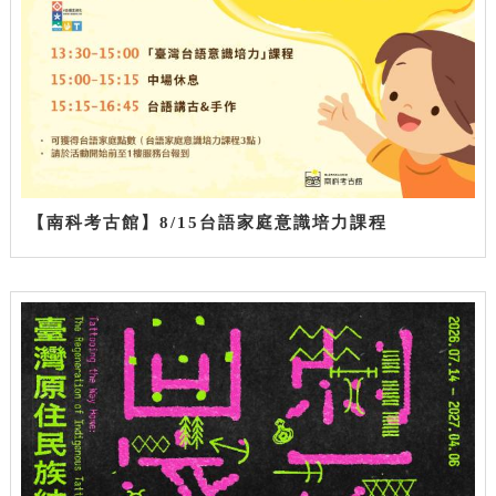
【南科考古館】8/15台語家庭意識培力課程