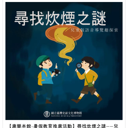
【康樂本館-暑假教育推廣活動】尋找炊煙之謎──兒